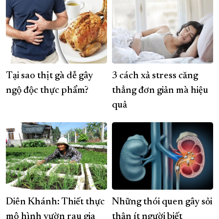
Tại sao thịt gà dễ gây
3 cách xả stress căng
ngộ độc thực phẩm?
thẳng đơn giản mà hiệu
quả
Diên Khánh: Thiết thực
Những thói quen gây sỏi
mô hình vườn rau gia
thận ít người biết