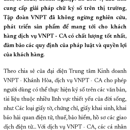
cung cấp giải pháp chữ ký số trên thị trường,
XÂY DỰNG KHÁNH HÒA TRỞ THÀNH THÀNH PHỐ TRỰC THUỘC 
Tập đoàn VNPT đã không ngừng nghiên cứu,
ĐẠI HỘI ĐẢNG CÁC CẤP
TRANG CHỦ
VỀ BÁO KHÁNH HÒA
phát triển sản phẩm để mang tới cho khách
hàng dịch vụ VNPT - CA có chất lượng tốt nhất,
đảm bảo các quy định của pháp luật và quyền lợi
của khách hàng.
Theo chia sẻ của đại diện Trung tâm Kinh doanh
VNPT - Khánh Hòa, dịch vụ VNPT - CA cho phép
người dùng có thể thực hiện ký số trên các văn bản,
tài liệu thuộc nhiều lĩnh vực thiết yếu của đời sống,
như: Các loại giấy tờ, chứng chỉ, giấy khai sinh, khai
báo hải quan điện tử, thuế, bảo hiểm, hồ sơ các giao
dịch điện tử… Với dịch vụ VNPT - CA, các cá nhân