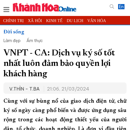
En
CHÍNH TRỊ
XÃ HỘI
KINH TẾ
DU LỊCH
VĂN HÓA
THỂ THAO
ĐỜI SỐNG
TIN ĐỊA PHƯƠNG
Đời sống
Làm đẹp
Ẩm thực
KHOA HỌC - CÔNG NGHỆ
PHÁP LUẬT
BẠN ĐỌC
PHÓNG SỰ
THẾ GIỚI
MULTIMEDIA
VIDEO
ĐỌC BÁO ONLINE
VNPT - CA: Dịch vụ ký số tốt
PODCAST
THÔNG TIN - QUẢNG CÁO
nhất luôn đảm bảo quyền lợi
QUY HOẠCH TỈNH KHÁNH HÒA
khách hàng
TRƯỜNG SA BIỂN ĐẢO QUÊ HƯƠNG
V.THÌN - T.BA
21:06, 21/03/2024
CHUNG TAY CẢI CÁCH HÀNH CHÍNH
XÂY DỰNG NÔNG THÔN MỚI
LỊCH CẮT ĐIỆN
Cùng với sự bùng nổ của giao dịch điện tử, chữ
TÀU - XE - MÁY BAY
ký số ngày càng phổ biến và được ứng dụng sâu
rộng trong các hoạt động thiết yếu của người
KỶ NIỆM 370 NĂM XÂY DỰNG VÀ PHÁT TRIỂN TỈNH KHÁNH HÒA
dân, tổ chức, doanh nghiệp. Là đơn vị đầu tiên
KHOẢNH KHẮC ĐẸP XỨ TRẦM