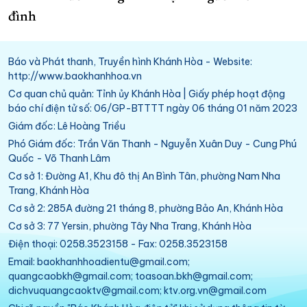
đình
Báo và Phát thanh, Truyền hình Khánh Hòa - Website:
http://www.baokhanhhoa.vn
Cơ quan chủ quản: Tỉnh ủy Khánh Hòa | Giấy phép hoạt động
báo chí điện tử số: 06/GP-BTTTT ngày 06 tháng 01 năm 2023
Giám đốc: Lê Hoàng Triều
Phó Giám đốc: Trần Văn Thanh - Nguyễn Xuân Duy - Cung Phú
Quốc - Võ Thanh Lâm
Cơ sở 1: Đường A1, Khu đô thị An Bình Tân, phường Nam Nha
Trang, Khánh Hòa
Cơ sở 2: 285A đường 21 tháng 8, phường Bảo An, Khánh Hòa
Cơ sở 3: 77 Yersin, phường Tây Nha Trang, Khánh Hòa
Điện thoại: 0258.3523158 - Fax: 0258.3523158
Email: baokhanhhoadientu@gmail.com;
quangcaobkh@gmail.com; toasoan.bkh@gmail.com;
dichvuquangcaoktv@gmail.com; ktv.org.vn@gmail.com