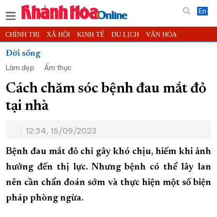
En
CHÍNH TRỊ
XÃ HỘI
KINH TẾ
DU LỊCH
VĂN HÓA
THỂ THAO
ĐỜI SỐNG
TIN ĐỊA PHƯƠNG
Đời sống
Làm đẹp
Ẩm thực
KHOA HỌC - CÔNG NGHỆ
PHÁP LUẬT
BẠN ĐỌC
PHÓNG SỰ
THẾ GIỚI
MULTIMEDIA
VIDEO
ĐỌC BÁO ONLINE
Cách chăm sóc bệnh đau mắt đỏ
PODCAST
THÔNG TIN - QUẢNG CÁO
tại nhà
QUY HOẠCH TỈNH KHÁNH HÒA
12:34, 15/09/2023
TRƯỜNG SA BIỂN ĐẢO QUÊ HƯƠNG
CHUNG TAY CẢI CÁCH HÀNH CHÍNH
Bệnh đau mắt đỏ chỉ gây khó chịu, hiếm khi ảnh
hưởng đến thị lực. Nhưng bệnh có thể lây lan
XÂY DỰNG NÔNG THÔN MỚI
LỊCH CẮT ĐIỆN
nên cần chẩn đoán sớm và thực hiện một số biện
TÀU - XE - MÁY BAY
pháp phòng ngừa.
KỶ NIỆM 370 NĂM XÂY DỰNG VÀ PHÁT TRIỂN TỈNH KHÁNH HÒA
KHOẢNH KHẮC ĐẸP XỨ TRẦM