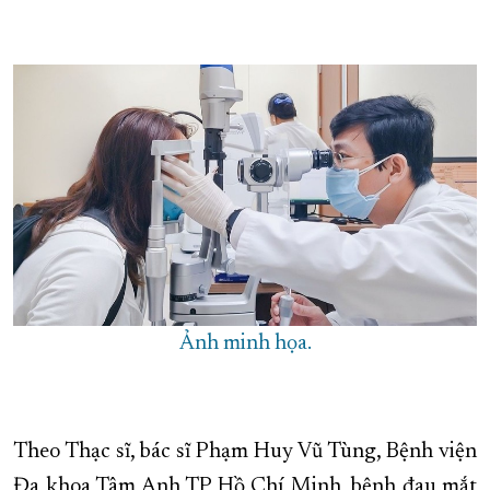
XÂY DỰNG KHÁNH HÒA TRỞ THÀNH THÀNH PHỐ TRỰC THUỘC 
ĐẠI HỘI ĐẢNG CÁC CẤP
TRANG CHỦ
VỀ BÁO KHÁNH HÒA
Ảnh minh họa.
Theo Thạc sĩ, bác sĩ Phạm Huy Vũ Tùng, Bệnh viện
Đa khoa Tâm Anh TP Hồ Chí Minh, bệnh đau mắt