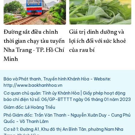
Đường sắt điều chỉnh
Giá trị dinh dưỡng và
thời gian chạy tàu tuyến
lợi ích đối với sức khoẻ
Nha Trang - TP. Hồ Chí
của rau bí
Minh
Báo và Phát thanh, Truyền hình Khánh Hòa - Website:
http://www.baokhanhhoa.vn
Cơ quan chủ quản: Tỉnh ủy Khánh Hòa | Giấy phép hoạt động
báo chí điện tử số: 06/GP-BTTTT ngày 06 tháng 01 năm 2023
Giám đốc: Lê Hoàng Triều
Phó Giám đốc: Trần Văn Thanh - Nguyễn Xuân Duy - Cung Phú
Quốc - Võ Thanh Lâm
Cơ sở 1: Đường A1, Khu đô thị An Bình Tân, phường Nam Nha