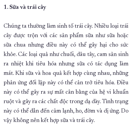
1. Sữa và trái cây
XÂY DỰNG KHÁNH HÒA TRỞ THÀNH THÀNH PHỐ TRỰC THUỘC 
ĐẠI HỘI ĐẢNG CÁC CẤP
TRANG CHỦ
VỀ BÁO KHÁNH HÒA
Chúng ta thường làm sinh tố trái cây. Nhiều loại trái
cây được trộn với các sản phẩm sữa như sữa hoặc
sữa chua nhưng điều này có thể gây hại cho sức
khỏe. Các loại quả như chuối, dâu tây, cam sản sinh
ra nhiệt khi tiêu hóa nhưng sữa có tác dụng làm
mát. Khi sữa và hoa quả kết hợp cùng nhau, những
phản ứng đối lập này có thể cản trở tiêu hóa. Điều
này có thể gây ra sự mất cân bằng của hệ vi khuẩn
ruột và gây ra các chất độc trong dạ dày. Tình trạng
này có thể dẫn đến cảm lạnh, ho, đờm và dị ứng. Do
vậy không nên kết hợp sữa và trái cây.