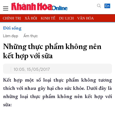
En
CHÍNH TRỊ
XÃ HỘI
KINH TẾ
DU LỊCH
VĂN HÓA
THỂ THAO
ĐỜI SỐNG
TIN ĐỊA PHƯƠNG
Đời sống
Làm đẹp
Ẩm thực
KHOA HỌC - CÔNG NGHỆ
PHÁP LUẬT
BẠN ĐỌC
PHÓNG SỰ
THẾ GIỚI
MULTIMEDIA
VIDEO
ĐỌC BÁO ONLINE
Những thực phẩm không nên
PODCAST
THÔNG TIN - QUẢNG CÁO
kết hợp với sữa
QUY HOẠCH TỈNH KHÁNH HÒA
10:05, 15/05/2017
TRƯỜNG SA BIỂN ĐẢO QUÊ HƯƠNG
CHUNG TAY CẢI CÁCH HÀNH CHÍNH
Kết hợp một số loại thực phẩm không tương
thích với nhau gây hại cho sức khỏe. Dưới đây là
XÂY DỰNG NÔNG THÔN MỚI
LỊCH CẮT ĐIỆN
những loại thực phẩm không nên kết hợp với
TÀU - XE - MÁY BAY
sữa:
KỶ NIỆM 370 NĂM XÂY DỰNG VÀ PHÁT TRIỂN TỈNH KHÁNH HÒA
KHOẢNH KHẮC ĐẸP XỨ TRẦM