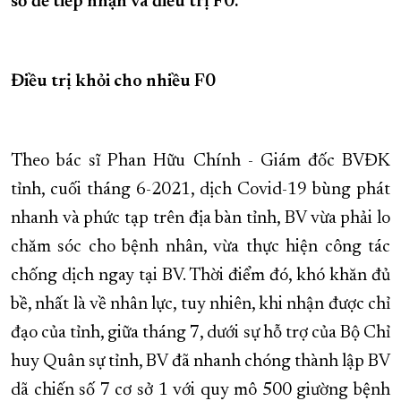
sở để tiếp nhận và điều trị F0.
XÂY DỰNG KHÁNH HÒA TRỞ THÀNH THÀNH PHỐ TRỰC THUỘC 
ĐẠI HỘI ĐẢNG CÁC CẤP
TRANG CHỦ
VỀ BÁO KHÁNH HÒA
Điều trị khỏi cho nhiều F0
Theo bác sĩ Phan Hữu Chính - Giám đốc BVĐK
tỉnh, cuối tháng 6-2021, dịch Covid-19 bùng phát
nhanh và phức tạp trên địa bàn tỉnh, BV vừa phải lo
chăm sóc cho bệnh nhân, vừa thực hiện công tác
chống dịch ngay tại BV. Thời điểm đó, khó khăn đủ
bề, nhất là về nhân lực, tuy nhiên, khi nhận được chỉ
đạo của tỉnh, giữa tháng 7, dưới sự hỗ trợ của Bộ Chỉ
huy Quân sự tỉnh, BV đã nhanh chóng thành lập BV
dã chiến số 7 cơ sở 1 với quy mô 500 giường bệnh