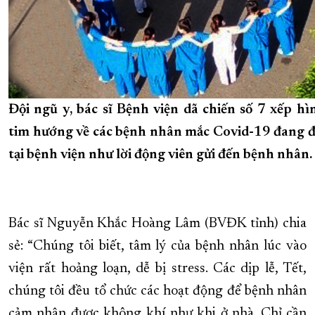
Đội ngũ y, bác sĩ Bệnh viện dã chiến số 7 xếp hì
tim hướng về các bệnh nhân mắc Covid-19 đang đi
tại bệnh viện như lời động viên gửi đến bệnh nhân.
Bác sĩ Nguyễn Khắc Hoàng Lâm (BVĐK tỉnh) chia
sẻ: “Chúng tôi biết, tâm lý của bệnh nhân lúc vào
viện rất hoảng loạn, dễ bị stress. Các dịp lễ, Tết,
chúng tôi đều tổ chức các hoạt động để bệnh nhân
cảm nhận được không khí như khi ở nhà. Chỉ cần