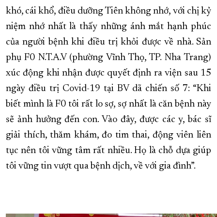
khó, cái khổ, điều dưỡng Tiên không nhớ, với chị kỷ
niệm nhớ nhất là thấy những ánh mắt hạnh phúc
của người bệnh khi điều trị khỏi được về nhà. Sản
phụ F0 N.T.A.V (phường Vĩnh Thọ, TP. Nha Trang)
xúc động khi nhận được quyết định ra viện sau 15
ngày điều trị Covid-19 tại BV dã chiến số 7: “Khi
biết mình là F0 tôi rất lo sợ, sợ nhất là căn bệnh này
sẽ ảnh hưởng đến con. Vào đây, được các y, bác sĩ
giải thích, thăm khám, đo tim thai, động viên liên
tục nên tôi vững tâm rất nhiều. Họ là chỗ dựa giúp
tôi vững tin vượt qua bệnh dịch, về với gia đình”.