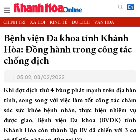
En
CHÍNH TRỊ
XÃ HỘI
KINH TẾ
DU LỊCH
VĂN HÓA
THỂ THAO
ĐỜI SỐNG
TIN ĐỊA PHƯƠNG
Bệnh viện Đa khoa tỉnh Khánh
KHOA HỌC - CÔNG NGHỆ
PHÁP LUẬT
BẠN ĐỌC
PHÓNG SỰ
Hòa: Đồng hành trong công tác
THẾ GIỚI
MULTIMEDIA
VIDEO
ĐỌC BÁO ONLINE
chống dịch
PODCAST
THÔNG TIN - QUẢNG CÁO
QUY HOẠCH TỈNH KHÁNH HÒA
05:02, 03/02/2022
TRƯỜNG SA BIỂN ĐẢO QUÊ HƯƠNG
Khi đợt dịch thứ 4 bùng phát mạnh trên địa bàn
CHUNG TAY CẢI CÁCH HÀNH CHÍNH
tỉnh, song song với việc làm tốt công tác chăm
XÂY DỰNG NÔNG THÔN MỚI
LỊCH CẮT ĐIỆN
sóc sức khỏe bệnh nhân, thực hiện nhiệm vụ
TÀU - XE - MÁY BAY
được giao, Bệnh viện Đa khoa (BVĐK) tỉnh
KỶ NIỆM 370 NĂM XÂY DỰNG VÀ PHÁT TRIỂN TỈNH KHÁNH HÒA
Khánh Hòa còn thành lập BV dã chiến với 3 cơ
KHOẢNH KHẮC ĐẸP XỨ TRẦM