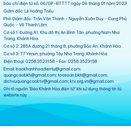
báo chí điện tử số: 06/GP-BTTTT ngày 06 tháng 01 năm 2023
Giám đốc: Lê Hoàng Triều
Phó Giám đốc: Trần Văn Thanh - Nguyễn Xuân Duy - Cung Phú
Quốc - Võ Thanh Lâm
Cơ sở 1: Đường A1, Khu đô thị An Bình Tân, phường Nam Nha
Trang, Khánh Hòa
Cơ sở 2: 285A đường 21 tháng 8, phường Bảo An, Khánh Hòa
Cơ sở 3: 77 Yersin, phường Tây Nha Trang, Khánh Hòa
Điện thoại: 0258.3523158 - Fax: 0258.3523158
Email: baokhanhhoadientu@gmail.com;
quangcaobkh@gmail.com; toasoan.bkh@gmail.com;
dichvuquangcaoktv@gmail.com; ktv.org.vn@gmail.com
Ghi rõ nguồn "Báo Khánh Hòa điện tử" khi sử dụng thông tin từ
website này