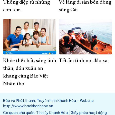
Thông điệp từ những
Về làng di sản bên dòng
con tem
sông Cái
Khỏe thể chất, sáng tinh
Tết ấm tình nơi đảo xa
thần, đón xuân an
khang cùng Bảo Việt
Nhân thọ
Báo và Phát thanh, Truyền hình Khánh Hòa - Website:
http://www.baokhanhhoa.vn
Cơ quan chủ quản: Tỉnh ủy Khánh Hòa | Giấy phép hoạt động