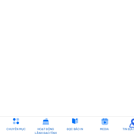
CHUYÊN MỤC
HOẠT ĐỘNG
ĐỌC BÁO IN
MEDIA
TIN ĐỊA
LÃNH ĐẠO TỈNH