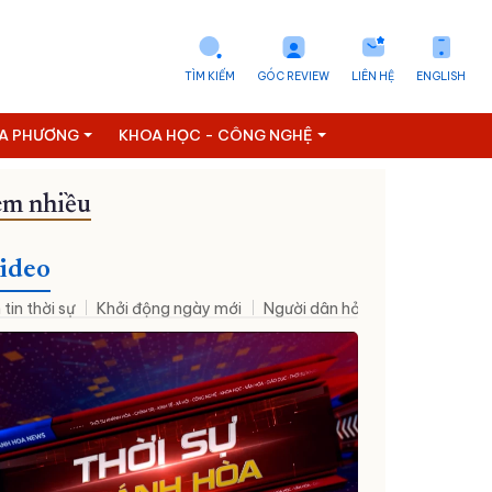
TÌM KIẾM
GÓC REVIEW
LIÊN HỆ
ENGLISH
ỊA PHƯƠNG
KHOA HỌC - CÔNG NGHỆ
m nhiều
ideo
 tin thời sự
Khởi động ngày mới
Người dân hỏi – Cơ quan nhà nư