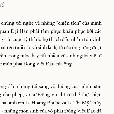
ng)
 chúng tôi nghe về những “chiến tích” của mình
ĩ quan Đại Hàn phải tâm phục khẩu phục bởi các
ng các cuộc tỷ thí do họ thách đấu nhằm tôn vinh
ạt tên tuổi các võ sinh là đệ tử của ông từng đoạt
ền trong nước hay rất nhiều võ sinh người Việt ở
c môn phái Đông Việt Đạo của ông...
 ông dẫn chúng tôi sang võ đường của mình nằm
g cho phép, võ sư Đông Vũ chỉ có thể thực hiện
n, hai anh em Lê Hoàng Phước và Lê Thị Mỹ Thùy
h) - những môn sinh của võ phái Đông Việt Đạo đã