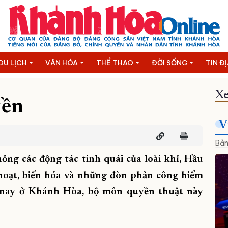
DU LỊCH
VĂN HÓA
THỂ THAO
ĐỜI SỐNG
TIN Đ
Xe
yền
V
Bản
ng các động tác tinh quái của loài khỉ, Hầu
hoạt, biến hóa và những đòn phản công hiểm
 nay ở Khánh Hòa, bộ môn quyền thuật này