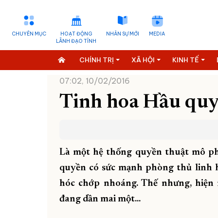
CHUYÊN MỤC
HOẠT ĐỘNG
NHÂN SỰ MỚI
MEDIA
LÃNH ĐẠO TỈNH
CHÍNH TRỊ
XÃ HỘI
KINH TẾ
07:02, 10/02/2016
Tinh hoa Hầu qu
Là một hệ thống quyền thuật mô phỏ
quyền có sức mạnh phòng thủ linh 
hóc chớp nhoáng. Thế nhưng, hiện
đang dần mai một...