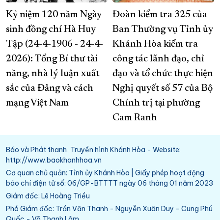
Kỷ niệm 120 năm Ngày
Đoàn kiểm tra 325 của
sinh đồng chí Hà Huy
Ban Thường vụ Tỉnh ủy
Tập (24-4-1906 - 24-4-
Khánh Hòa kiểm tra
2026): Tổng Bí thư tài
công tác lãnh đạo, chỉ
năng, nhà lý luận xuất
đạo và tổ chức thực hiện
sắc của Đảng và cách
Nghị quyết số 57 của Bộ
mạng Việt Nam
Chính trị tại phường
Cam Ranh
Báo và Phát thanh, Truyền hình Khánh Hòa - Website:
http://www.baokhanhhoa.vn
Cơ quan chủ quản: Tỉnh ủy Khánh Hòa | Giấy phép hoạt động
báo chí điện tử số: 06/GP-BTTTT ngày 06 tháng 01 năm 2023
Giám đốc: Lê Hoàng Triều
Phó Giám đốc: Trần Văn Thanh - Nguyễn Xuân Duy - Cung Phú
Quốc - Võ Thanh Lâm