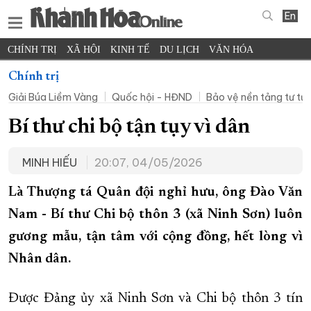
En
CHÍNH TRỊ
XÃ HỘI
KINH TẾ
DU LỊCH
VĂN HÓA
THỂ THAO
ĐỜI SỐNG
TIN ĐỊA PHƯƠNG
Chính trị
Giải Búa Liềm Vàng
Quốc hội - HĐND
Bảo vệ nền tảng tư t
KHOA HỌC - CÔNG NGHỆ
PHÁP LUẬT
BẠN ĐỌC
PHÓNG SỰ
THẾ GIỚI
MULTIMEDIA
VIDEO
ĐỌC BÁO ONLINE
Bí thư chi bộ tận tụy vì dân
PODCAST
THÔNG TIN - QUẢNG CÁO
MINH HIẾU
20:07, 04/05/2026
QUY HOẠCH TỈNH KHÁNH HÒA
Là Thượng tá Quân đội nghỉ hưu, ông Đào Văn
TRƯỜNG SA BIỂN ĐẢO QUÊ HƯƠNG
Nam - Bí thư Chi bộ thôn 3 (xã Ninh Sơn) luôn
CHUNG TAY CẢI CÁCH HÀNH CHÍNH
gương mẫu, tận tâm với cộng đồng, hết lòng vì
XÂY DỰNG NÔNG THÔN MỚI
LỊCH CẮT ĐIỆN
Nhân dân.
TÀU - XE - MÁY BAY
KỶ NIỆM 370 NĂM XÂY DỰNG VÀ PHÁT TRIỂN TỈNH KHÁNH HÒA
Được Đảng ủy xã Ninh Sơn và Chi bộ thôn 3 tín
KHOẢNH KHẮC ĐẸP XỨ TRẦM