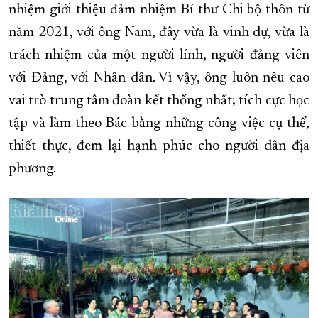
nhiệm giới thiệu đảm nhiệm Bí thư Chi bộ thôn từ
XÂY DỰNG KHÁNH HÒA TRỞ THÀNH THÀNH PHỐ TRỰC THUỘC 
năm 2021, với ông Nam, đây vừa là vinh dự, vừa là
ĐẠI HỘI ĐẢNG CÁC CẤP
TRANG CHỦ
VỀ BÁO KHÁNH HÒA
trách nhiệm của một người lính, người đảng viên
với Đảng, với Nhân dân. Vì vậy, ông luôn nêu cao
vai trò trung tâm đoàn kết thống nhất; tích cực học
tập và làm theo Bác bằng những công việc cụ thể,
thiết thực, đem lại hạnh phúc cho người dân địa
phương.