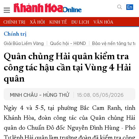
En
CHÍNH TRỊ
XÃ HỘI
KINH TẾ
DU LỊCH
VĂN HÓA
THỂ THAO
ĐỜI SỐNG
TIN ĐỊA PHƯƠNG
Chính trị
Giải Búa Liềm Vàng
Quốc hội - HĐND
Bảo vệ nền tảng tư t
KHOA HỌC - CÔNG NGHỆ
PHÁP LUẬT
BẠN ĐỌC
PHÓNG SỰ
THẾ GIỚI
MULTIMEDIA
VIDEO
ĐỌC BÁO ONLINE
Quân chủng Hải quân kiểm tra
PODCAST
THÔNG TIN - QUẢNG CÁO
công tác hậu cần tại Vùng 4 Hải
QUY HOẠCH TỈNH KHÁNH HÒA
quân
TRƯỜNG SA BIỂN ĐẢO QUÊ HƯƠNG
MINH CHÂU - HÙNG THỬ
15:08, 05/05/2026
CHUNG TAY CẢI CÁCH HÀNH CHÍNH
XÂY DỰNG NÔNG THÔN MỚI
LỊCH CẮT ĐIỆN
Ngày 4 và 5-5, tại phường Bắc Cam Ranh, tỉnh
TÀU - XE - MÁY BAY
Khánh Hòa, đoàn công tác của Quân chủng Hải
quân do Chuẩn Đô đốc Nguyễn Đình Hùng - Phó
KỶ NIỆM 370 NĂM XÂY DỰNG VÀ PHÁT TRIỂN TỈNH KHÁNH HÒA
Tư lệnh Hải quân làm trưởng đoàn đã kiểm tra công
KHOẢNH KHẮC ĐẸP XỨ TRẦM