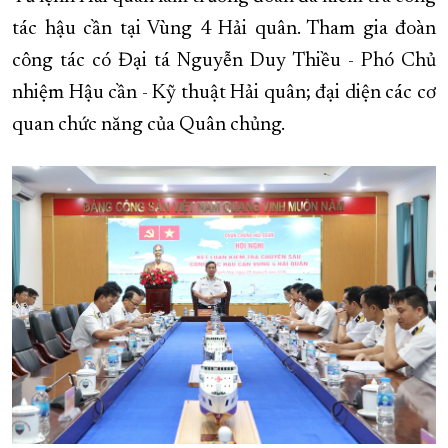
tác hậu cần tại Vùng 4 Hải quân. Tham gia đoàn
XÂY DỰNG KHÁNH HÒA TRỞ THÀNH THÀNH PHỐ TRỰC THUỘC 
công tác có Đại tá Nguyễn Duy Thiều - Phó Chủ
ĐẠI HỘI ĐẢNG CÁC CẤP
TRANG CHỦ
VỀ BÁO KHÁNH HÒA
nhiệm Hậu cần - Kỹ thuật Hải quân; đại diện các cơ
quan chức năng của Quân chủng.