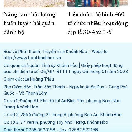
Nâng cao chất lượng
Tiểu đoàn Bộ binh 460
huấn luyện hải quân
tổ chức nhiều hoạt động
đánh bộ
dịp lễ 30-4 và 1-5
Báo và Phát thanh, Truyền hình Khánh Hòa - Website:
http://www.baokhanhhoa.vn
Cơ quan chủ quản: Tỉnh ủy Khánh Hòa | Giấy phép hoạt động
báo chí điện tử số: 06/GP-BTTTT ngày 06 tháng 01 năm 2023
Giám đốc: Lê Hoàng Triều
Phó Giám đốc: Trần Văn Thanh - Nguyễn Xuân Duy - Cung Phú
Quốc - Võ Thanh Lâm
Cơ sở 1: Đường A1, Khu đô thị An Bình Tân, phường Nam Nha
Trang, Khánh Hòa
Cơ sở 2: 285A đường 21 tháng 8, phường Bảo An, Khánh Hòa
Cơ sở 3: 77 Yersin, phường Tây Nha Trang, Khánh Hòa
Điện thoại: 0258.3523158 - Fax: 0258.3523158