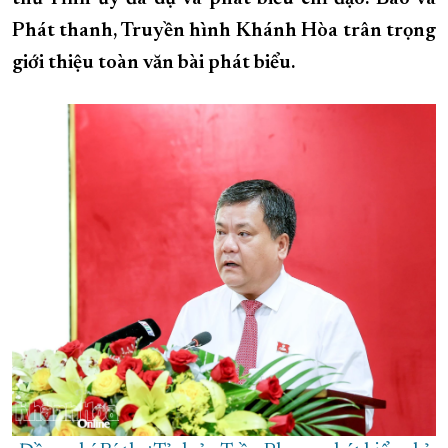
Phát thanh, Truyền hình Khánh Hòa trân trọng
XÂY DỰNG KHÁNH HÒA TRỞ THÀNH THÀNH PHỐ TRỰC THUỘC 
giới thiệu toàn văn bài phát biểu.
ĐẠI HỘI ĐẢNG CÁC CẤP
TRANG CHỦ
VỀ BÁO KHÁNH HÒA