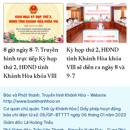
8 giờ ngày 8-7: Truyền
Kỳ họp thứ 2, HĐND
hình trực tiếp Kỳ họp
tỉnh Khánh Hòa khóa
thứ 2, HĐND tỉnh
VIII sẽ diễn ra ngày 8 và
Khánh Hòa khóa VIII
9-7
Báo và Phát thanh, Truyền hình Khánh Hòa - Website:
http://www.baokhanhhoa.vn
Cơ quan chủ quản: Tỉnh ủy Khánh Hòa | Giấy phép hoạt động
báo chí điện tử số: 06/GP-BTTTT ngày 06 tháng 01 năm 2023
Giám đốc: Lê Hoàng Triều