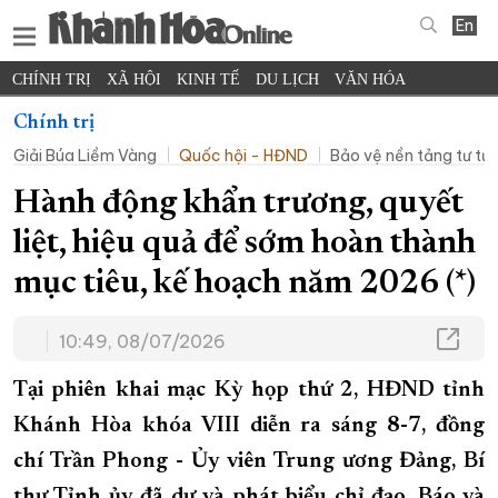
En
CHÍNH TRỊ
XÃ HỘI
KINH TẾ
DU LỊCH
VĂN HÓA
THỂ THAO
ĐỜI SỐNG
TIN ĐỊA PHƯƠNG
Chính trị
Giải Búa Liềm Vàng
Quốc hội - HĐND
Bảo vệ nền tảng tư t
KHOA HỌC - CÔNG NGHỆ
PHÁP LUẬT
BẠN ĐỌC
PHÓNG SỰ
THẾ GIỚI
MULTIMEDIA
VIDEO
ĐỌC BÁO ONLINE
Hành động khẩn trương, quyết
PODCAST
THÔNG TIN - QUẢNG CÁO
liệt, hiệu quả để sớm hoàn thành
QUY HOẠCH TỈNH KHÁNH HÒA
mục tiêu, kế hoạch năm 2026 (*)
TRƯỜNG SA BIỂN ĐẢO QUÊ HƯƠNG
10:49, 08/07/2026
CHUNG TAY CẢI CÁCH HÀNH CHÍNH
XÂY DỰNG NÔNG THÔN MỚI
LỊCH CẮT ĐIỆN
Tại phiên khai mạc Kỳ họp thứ 2, HĐND tỉnh
TÀU - XE - MÁY BAY
Khánh Hòa khóa VIII diễn ra sáng 8-7, đồng
KỶ NIỆM 370 NĂM XÂY DỰNG VÀ PHÁT TRIỂN TỈNH KHÁNH HÒA
chí Trần Phong - Ủy viên Trung ương Đảng, Bí
thư Tỉnh ủy đã dự và phát biểu chỉ đạo. Báo và
KHOẢNH KHẮC ĐẸP XỨ TRẦM