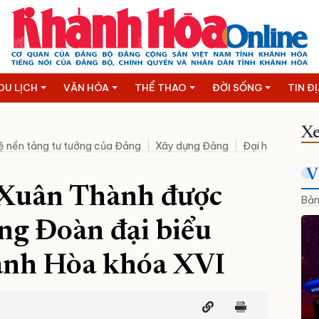
DU LỊCH
VĂN HÓA
THỂ THAO
ĐỜI SỐNG
TIN Đ
Xe
ệ nền tảng tư tưởng của Đảng
Xây dựng Đảng
Đại hội XIV của
V
 Xuân Thành được
Bản
ng Đoàn đại biểu
ánh Hòa khóa XVI