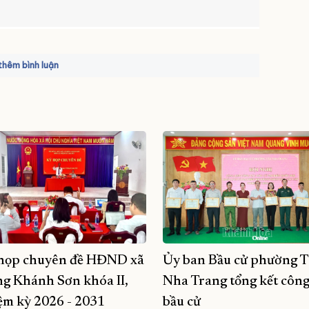
hêm bình luận
họp chuyên đề HĐND xã
Ủy ban Bầu cử phường T
g Khánh Sơn khóa II,
Nha Trang tổng kết công
ệm kỳ 2026 - 2031
bầu cử