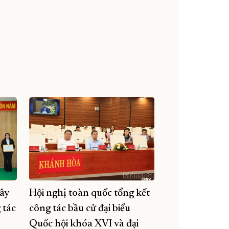
ây
Hội nghị toàn quốc tổng kết
 tác
công tác bầu cử đại biểu
Quốc hội khóa XVI và đại