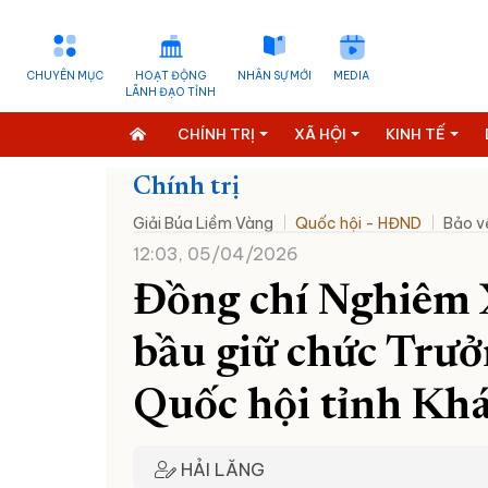
CHUYÊN MỤC
HOẠT ĐỘNG
NHÂN SỰ MỚI
MEDIA
LÃNH ĐẠO TỈNH
CHÍNH TRỊ
XÃ HỘI
KINH TẾ
Chính trị
Giải Búa Liềm Vàng
Quốc hội - HĐND
Bảo v
12:03, 05/04/2026
Đồng chí Nghiêm
bầu giữ chức Trưở
Quốc hội tỉnh Kh
HẢI LĂNG