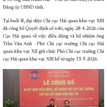
Đảng ủy UBND tỉnh.
XÂY DỰNG KHÁNH HÒA TRỞ THÀNH THÀNH PHỐ TRỰC THUỘC 
ĐẠI HỘI ĐẢNG CÁC CẤP
TRANG CHỦ
VỀ BÁO KHÁNH HÒA
Tại buổi lễ, đại diện Chi cục Hải quan khu vực XIII
đã công bố Quyết định số 646, ngày 28-4-2026 của
Cục Hải quan về việc điều động và bổ nhiệm ông
Trần Văn Anh - Phó Chi cục trưởng Chi cục Hải
quan khu vực XII giữ chức Phó Chi cục trưởng Chi
cục Hải quan khu vực XIII kể từ ngày 15-5-2026.