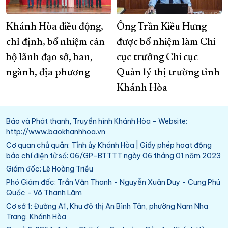
Khánh Hòa điều động,
Ông Trần Kiều Hưng
chỉ định, bổ nhiệm cán
được bổ nhiệm làm Chi
bộ lãnh đạo sở, ban,
cục trưởng Chi cục
ngành, địa phương
Quản lý thị trường tỉnh
Khánh Hòa
Báo và Phát thanh, Truyền hình Khánh Hòa - Website:
http://www.baokhanhhoa.vn
Cơ quan chủ quản: Tỉnh ủy Khánh Hòa | Giấy phép hoạt động
báo chí điện tử số: 06/GP-BTTTT ngày 06 tháng 01 năm 2023
Giám đốc: Lê Hoàng Triều
Phó Giám đốc: Trần Văn Thanh - Nguyễn Xuân Duy - Cung Phú
Quốc - Võ Thanh Lâm
Cơ sở 1: Đường A1, Khu đô thị An Bình Tân, phường Nam Nha
Trang, Khánh Hòa