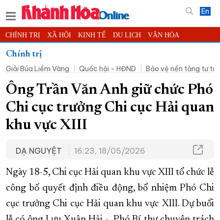
En
CHÍNH TRỊ
XÃ HỘI
KINH TẾ
DU LỊCH
VĂN HÓA
THỂ THAO
ĐỜI SỐNG
TIN ĐỊA PHƯƠNG
Chính trị
Giải Búa Liềm Vàng
Quốc hội - HĐND
Bảo vệ nền tảng tư t
KHOA HỌC - CÔNG NGHỆ
PHÁP LUẬT
BẠN ĐỌC
PHÓNG SỰ
THẾ GIỚI
MULTIMEDIA
VIDEO
ĐỌC BÁO ONLINE
Ông Trần Văn Anh giữ chức Phó
PODCAST
THÔNG TIN - QUẢNG CÁO
Chi cục trưởng Chi cục Hải quan
QUY HOẠCH TỈNH KHÁNH HÒA
khu vực XIII
TRƯỜNG SA BIỂN ĐẢO QUÊ HƯƠNG
DẠ NGUYỆT
16:23, 18/05/2026
CHUNG TAY CẢI CÁCH HÀNH CHÍNH
XÂY DỰNG NÔNG THÔN MỚI
LỊCH CẮT ĐIỆN
Ngày 18-5, Chi cục Hải quan khu vực XIII tổ chức lễ
TÀU - XE - MÁY BAY
công bố quyết định điều động, bổ nhiệm Phó Chi
KỶ NIỆM 370 NĂM XÂY DỰNG VÀ PHÁT TRIỂN TỈNH KHÁNH HÒA
cục trưởng Chi cục Hải quan khu vực XIII. Dự buổi
lễ có ông Lưu Xuân Hải - Phó Bí thư chuyên trách
KHOẢNH KHẮC ĐẸP XỨ TRẦM