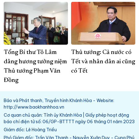
Tổng Bí thư Tô Lâm
Thủ tướng: Cả nước có
dâng hương tưởng niệm
Tết và nhân dân ai cũng
Thủ tướng Phạm Văn
có Tết
Đồng
Báo và Phát thanh, Truyền hình Khánh Hòa - Website:
http://www.baokhanhhoa.vn
Cơ quan chủ quản: Tỉnh ủy Khánh Hòa | Giấy phép hoạt động
báo chí điện tử số: 06/GP-BTTTT ngày 06 tháng 01 năm 2023
Giám đốc: Lê Hoàng Triều
Phó Giám đốc: Trần Văn Thanh - Nguyễn Xuân Duy - Cung Phú