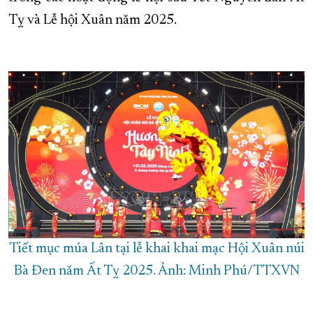
Tỵ và Lễ hội Xuân năm 2025.
XÂY DỰNG KHÁNH HÒA TRỞ THÀNH THÀNH PHỐ TRỰC THUỘC 
ĐẠI HỘI ĐẢNG CÁC CẤP
TRANG CHỦ
VỀ BÁO KHÁNH HÒA
Tiết mục múa Lân tại lễ khai khai mạc Hội Xuân núi
Bà Đen năm Ất Tỵ 2025. Ảnh: Minh Phú/TTXVN