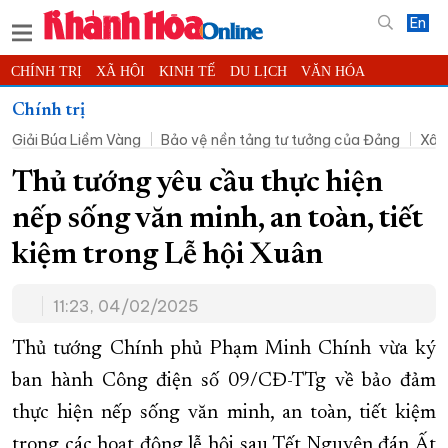
En
CHÍNH TRỊ
XÃ HỘI
KINH TẾ
DU LỊCH
VĂN HÓA
THỂ THAO
ĐỜI SỐNG
TIN ĐỊA PHƯƠNG
Chính trị
Giải Búa Liềm Vàng
Bảo vệ nền tảng tư tưởng của Đảng
Xây
KHOA HỌC - CÔNG NGHỆ
PHÁP LUẬT
BẠN ĐỌC
PHÓNG SỰ
THẾ GIỚI
MULTIMEDIA
VIDEO
ĐỌC BÁO ONLINE
Thủ tướng yêu cầu thực hiện
PODCAST
THÔNG TIN - QUẢNG CÁO
nếp sống văn minh, an toàn, tiết
QUY HOẠCH TỈNH KHÁNH HÒA
kiệm trong Lễ hội Xuân
TRƯỜNG SA BIỂN ĐẢO QUÊ HƯƠNG
11:23, 04/02/2025
CHUNG TAY CẢI CÁCH HÀNH CHÍNH
XÂY DỰNG NÔNG THÔN MỚI
LỊCH CẮT ĐIỆN
Thủ tướng Chính phủ Phạm Minh Chính vừa ký
TÀU - XE - MÁY BAY
ban hành Công điện số 09/CĐ-TTg về bảo đảm
thực hiện nếp sống văn minh, an toàn, tiết kiệm
KỶ NIỆM 370 NĂM XÂY DỰNG VÀ PHÁT TRIỂN TỈNH KHÁNH HÒA
trong các hoạt động lễ hội sau Tết Nguyên đán Ất
KHOẢNH KHẮC ĐẸP XỨ TRẦM