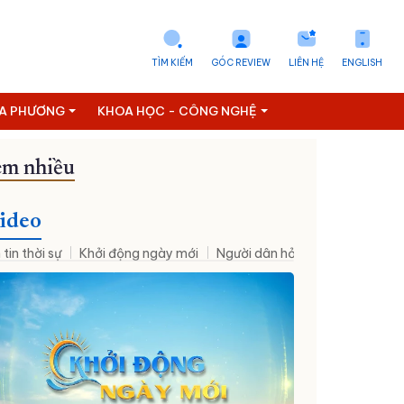
TÌM KIẾM
GÓC REVIEW
LIÊN HỆ
ENGLISH
ỊA PHƯƠNG
KHOA HỌC - CÔNG NGHỆ
m nhiều
hân sự mới
Đưa NQ09 vào cuộc sống
Thời sự - Suy ngẫm
ideo
 tin thời sự
Khởi động ngày mới
Người dân hỏi – Cơ quan nhà nư