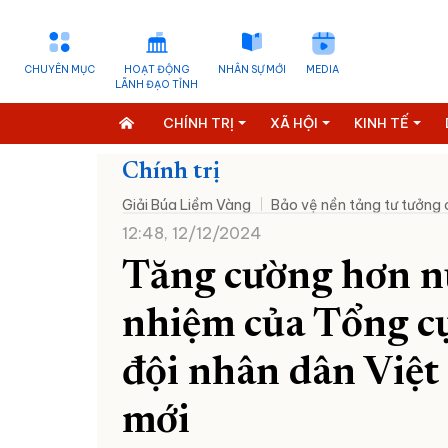
CHUYÊN MỤC
HOẠT ĐỘNG
NHÂN SỰ MỚI
MEDIA
LÃNH ĐẠO TỈNH
CHÍNH TRỊ
XÃ HỘI
KINH TẾ
Chính trị
Giải Búa Liềm Vàng
Bảo vệ nền tảng tư tưởng
12:48, 12/12/2024
Tăng cường hơn nữ
nhiệm của Tổng c
đội nhân dân Việt
mới