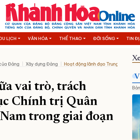
DU LỊCH
VĂN HÓA
THỂ THAO
ĐỜI SỐNG
TIN Đ
Xe
 của Đảng
Xây dựng Đảng
Hoạt động lãnh đạo Trung ương
N
V
a vai trò, trách
Bản
ục Chính trị Quân
 Nam trong giai đoạn