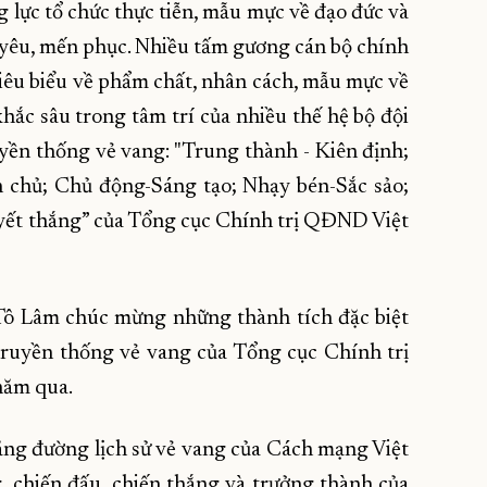
ăng lực tổ chức thực tiễn, mẫu mực về đạo đức và
n yêu, mến phục. Nhiều tấm gương cán bộ chính
 tiêu biểu về phẩm chất, nhân cách, mẫu mực về
 khắc sâu trong tâm trí của nhiều thế hệ bộ đội
yền thống vẻ vang: "Trung thành - Kiên định;
 chủ; Chủ động-Sáng tạo; Nhạy bén-Sắc sảo;
ết thắng” của Tổng cục Chính trị QĐND Việt
 Tô Lâm chúc mừng những thành tích đặc biệt
 truyền thống vẻ vang của Tổng cục Chính trị
năm qua.
ặng đường lịch sử vẻ vang của Cách mạng Việt
 chiến đấu, chiến thắng và trưởng thành của