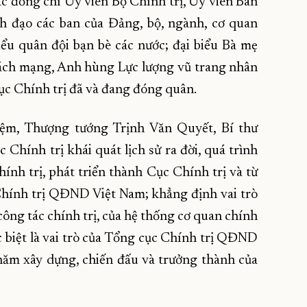
 đồng chí Ủy viên Bộ Chính trị, Ủy viên Ban
h đạo các ban của Đảng, bộ, ngành, cơ quan
ểu quân đội bạn bè các nước; đại biểu Bà mẹ
cách mạng, Anh hùng Lực lượng vũ trang nhân
cục Chính trị đã và đang đóng quân.
iệm, Thượng tướng Trịnh Văn Quyết, Bí thư
hính trị khái quát lịch sử ra đời, quá trình
hính trị, phát triển thành Cục Chính trị và từ
hính trị QĐND Việt Nam; khẳng định vai trò
công tác chính trị, của hệ thống cơ quan chính
đặc biệt là vai trò của Tổng cục Chính trị QĐND
ăm xây dựng, chiến đấu và trưởng thành của