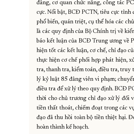
đảng, cơ quan chức năng, công tác PC
cực. Nổi bật, BCĐ PCTN, tiêu cực tỉnh
phổ biến, quán triệt, cụ thể hóa các c
là các quy định của Bộ Chính trị về ki
báo kết luận của BCĐ Trung ương về PCT
hiện tốt các kết luận, cơ chế, chỉ đạo
thực hiện cơ chế phối hợp phát hiện, x
tra, thanh tra, kiểm toán, điều tra, truy 
lý kỷ luật 85 đảng viên vi phạm; chuyể
điều tra để xử lý theo quy định. BCĐ P
thời cho chủ trương chỉ đạo xử lý đối v
tiền thất thoát, chiếm đoạt trong các v
đạo đã thu hồi toàn bộ tiền thiệt hại.
hoàn thành kế hoạch.