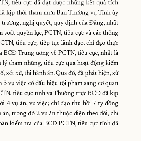
TN, tiêu cực đã đạt được những kết quả tích
 đã kịp thời tham mưu Ban Thường vụ Tỉnh ủy
hủ trương, nghị quyết, quy định của Đảng, nhất
ểm soát quyền lực, PCTN, tiêu cực và các thông
N, tiêu cực; tiếp tục lãnh đạo, chỉ đạo thực
 của BCĐ Trung ương về PCTN, tiêu cực, nhất là
ử lý tham nhũng, tiêu cực qua hoạt động kiểm
tố, xét xử, thi hành án. Qua đó, đã phát hiện, xử
n 3 vụ việc có dấu hiệu tội phạm sang cơ quan
CTN, tiêu cực tỉnh và Thường trực BCĐ đã kịp
ới 4 vụ án, vụ việc; chỉ đạo thu hồi 7 tỷ đồng
ụ án, trong đó 2 vụ án thuộc diện theo dõi, chỉ
 Đoàn kiểm tra của BCĐ PCTN, tiêu cực tỉnh đã