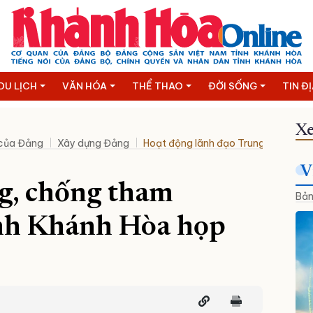
DU LỊCH
VĂN HÓA
THỂ THAO
ĐỜI SỐNG
TIN Đ
Xe
 của Đảng
Xây dựng Đảng
Hoạt động lãnh đạo Trung ương
N
V
g, chống tham
Bản
ỉnh Khánh Hòa họp