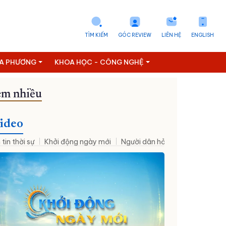
TÌM KIẾM
GÓC REVIEW
LIÊN HỆ
ENGLISH
ỊA PHƯƠNG
KHOA HỌC - CÔNG NGHỆ
m nhiều
hân sự mới
Đưa NQ09 vào cuộc sống
Thời sự - Suy ngẫm
ideo
 tin thời sự
Khởi động ngày mới
Người dân hỏi – Cơ quan nhà nư