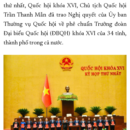
thứ nhất, Quốc hội khóa XVI, Chủ tịch Quốc hội
XÂY DỰNG KHÁNH HÒA TRỞ THÀNH THÀNH PHỐ TRỰC THUỘC 
Trần Thanh Mẫn đã trao Nghị quyết của Ủy ban
ĐẠI HỘI ĐẢNG CÁC CẤP
TRANG CHỦ
VỀ BÁO KHÁNH HÒA
Thường vụ Quốc hội về phê chuẩn Trưởng đoàn
Đại biểu Quốc hội (ĐBQH) khóa XVI của 34 tỉnh,
thành phố trong cả nước.