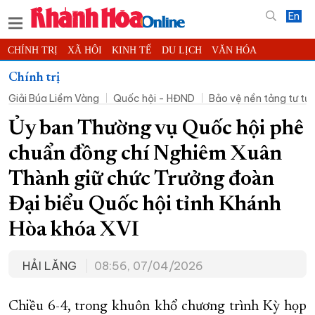
En
CHÍNH TRỊ
XÃ HỘI
KINH TẾ
DU LỊCH
VĂN HÓA
THỂ THAO
ĐỜI SỐNG
TIN ĐỊA PHƯƠNG
Chính trị
Giải Búa Liềm Vàng
Quốc hội - HĐND
Bảo vệ nền tảng tư t
KHOA HỌC - CÔNG NGHỆ
PHÁP LUẬT
BẠN ĐỌC
PHÓNG SỰ
THẾ GIỚI
MULTIMEDIA
VIDEO
ĐỌC BÁO ONLINE
Ủy ban Thường vụ Quốc hội phê
PODCAST
THÔNG TIN - QUẢNG CÁO
chuẩn đồng chí Nghiêm Xuân
QUY HOẠCH TỈNH KHÁNH HÒA
Thành giữ chức Trưởng đoàn
TRƯỜNG SA BIỂN ĐẢO QUÊ HƯƠNG
Đại biểu Quốc hội tỉnh Khánh
CHUNG TAY CẢI CÁCH HÀNH CHÍNH
Hòa khóa XVI
XÂY DỰNG NÔNG THÔN MỚI
LỊCH CẮT ĐIỆN
HẢI LĂNG
08:56, 07/04/2026
TÀU - XE - MÁY BAY
KỶ NIỆM 370 NĂM XÂY DỰNG VÀ PHÁT TRIỂN TỈNH KHÁNH HÒA
Chiều 6-4, trong khuôn khổ chương trình Kỳ họp
KHOẢNH KHẮC ĐẸP XỨ TRẦM