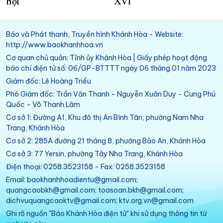
hội
XVI
Báo và Phát thanh, Truyền hình Khánh Hòa - Website:
http://www.baokhanhhoa.vn
Cơ quan chủ quản: Tỉnh ủy Khánh Hòa | Giấy phép hoạt động
báo chí điện tử số: 06/GP-BTTTT ngày 06 tháng 01 năm 2023
Giám đốc: Lê Hoàng Triều
Phó Giám đốc: Trần Văn Thanh - Nguyễn Xuân Duy - Cung Phú
Quốc - Võ Thanh Lâm
Cơ sở 1: Đường A1, Khu đô thị An Bình Tân, phường Nam Nha
Trang, Khánh Hòa
Cơ sở 2: 285A đường 21 tháng 8, phường Bảo An, Khánh Hòa
Cơ sở 3: 77 Yersin, phường Tây Nha Trang, Khánh Hòa
Điện thoại: 0258.3523158 - Fax: 0258.3523158
Email: baokhanhhoadientu@gmail.com;
quangcaobkh@gmail.com; toasoan.bkh@gmail.com;
dichvuquangcaoktv@gmail.com; ktv.org.vn@gmail.com
Ghi rõ nguồn "Báo Khánh Hòa điện tử" khi sử dụng thông tin từ