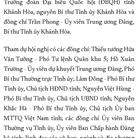
Trưởng đoàn Đại biểu Quốc hội (ĐBQH) tỉnh
XÂY DỰNG KHÁNH HÒA TRỞ THÀNH THÀNH PHỐ TRỰC THUỘC 
Khánh Hòa, nguyên Bí thư Tỉnh ủy Khánh Hòa và
ĐẠI HỘI ĐẢNG CÁC CẤP
TRANG CHỦ
VỀ BÁO KHÁNH HÒA
đồng chí Trần Phong - Ủy viên Trung ương Đảng,
Bí thư Tỉnh ủy Khánh Hòa.
Tham dự hội nghị có các đồng chí: Thiếu tướng Hứa
Văn Tưởng - Phó Tư lệnh Quân khu 5; Hồ Xuân
Trường - Ủy viên dự khuyết Trung ương Đảng, Phó
Bí thư Thường trực Tỉnh ủy; Lâm Đông - Phó Bí thư
Tỉnh ủy, Chủ tịch HĐND tỉnh; Nguyễn Việt Hùng -
Phó Bí thư Tỉnh ủy, Chủ tịch UBND tỉnh; Nguyễn
Khắc Hà - Phó Bí thư Tỉnh ủy, Chủ tịch Ủy ban
MTTQ Việt Nam tỉnh; các đồng chí Ủy viên Ban
Thường vụ Tỉnh ủy, Ủy viên Ban Chấp hành Đảng