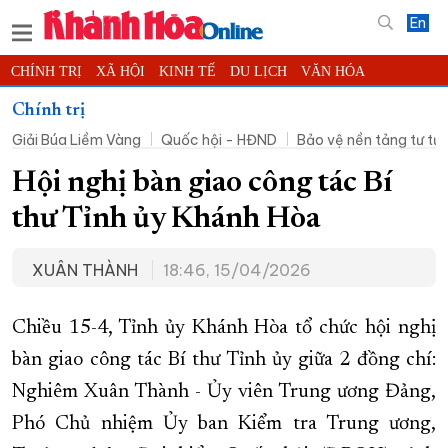
En
CHÍNH TRỊ
XÃ HỘI
KINH TẾ
DU LỊCH
VĂN HÓA
THỂ THAO
ĐỜI SỐNG
TIN ĐỊA PHƯƠNG
Chính trị
Giải Búa Liềm Vàng
Quốc hội - HĐND
Bảo vệ nền tảng tư t
KHOA HỌC - CÔNG NGHỆ
PHÁP LUẬT
BẠN ĐỌC
PHÓNG SỰ
THẾ GIỚI
MULTIMEDIA
VIDEO
ĐỌC BÁO ONLINE
Hội nghị bàn giao công tác Bí
PODCAST
THÔNG TIN - QUẢNG CÁO
thư Tỉnh ủy Khánh Hòa
QUY HOẠCH TỈNH KHÁNH HÒA
XUÂN THÀNH
18:46, 15/04/2026
TRƯỜNG SA BIỂN ĐẢO QUÊ HƯƠNG
CHUNG TAY CẢI CÁCH HÀNH CHÍNH
Chiều 15-4, Tỉnh ủy Khánh Hòa tổ chức hội nghị
XÂY DỰNG NÔNG THÔN MỚI
LỊCH CẮT ĐIỆN
bàn giao công tác Bí thư Tỉnh ủy giữa 2 đồng chí:
TÀU - XE - MÁY BAY
Nghiêm Xuân Thành - Ủy viên Trung ương Đảng,
KỶ NIỆM 370 NĂM XÂY DỰNG VÀ PHÁT TRIỂN TỈNH KHÁNH HÒA
Phó Chủ nhiệm Ủy ban Kiểm tra Trung ương,
KHOẢNH KHẮC ĐẸP XỨ TRẦM