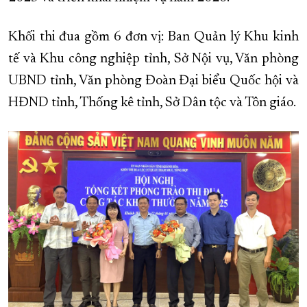
XÂY DỰNG KHÁNH HÒA TRỞ THÀNH THÀNH PHỐ TRỰC THUỘC 
Khối thi đua gồm 6 đơn vị: Ban Quản lý Khu kinh
ĐẠI HỘI ĐẢNG CÁC CẤP
TRANG CHỦ
VỀ BÁO KHÁNH HÒA
tế và Khu công nghiệp tỉnh, Sở Nội vụ, Văn phòng
UBND tỉnh, Văn phòng Đoàn Đại biểu Quốc hội và
HĐND tỉnh, Thống kê tỉnh, Sở Dân tộc và Tôn giáo.