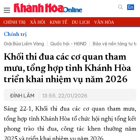
En
CHÍNH TRỊ
XÃ HỘI
KINH TẾ
DU LỊCH
VĂN HÓA
THỂ THAO
ĐỜI SỐNG
TIN ĐỊA PHƯƠNG
Chính trị
Giải Búa Liềm Vàng
Quốc hội - HĐND
Bảo vệ nền tảng tư t
KHOA HỌC - CÔNG NGHỆ
PHÁP LUẬT
BẠN ĐỌC
PHÓNG SỰ
THẾ GIỚI
MULTIMEDIA
VIDEO
ĐỌC BÁO ONLINE
Khối thi đua các cơ quan tham
PODCAST
THÔNG TIN - QUẢNG CÁO
mưu, tổng hợp tỉnh Khánh Hòa
QUY HOẠCH TỈNH KHÁNH HÒA
triển khai nhiệm vụ năm 2026
TRƯỜNG SA BIỂN ĐẢO QUÊ HƯƠNG
ĐÌNH LÂM
13:55, 22/01/2026
CHUNG TAY CẢI CÁCH HÀNH CHÍNH
XÂY DỰNG NÔNG THÔN MỚI
LỊCH CẮT ĐIỆN
Sáng 22-1, Khối thi đua các cơ quan tham mưu,
TÀU - XE - MÁY BAY
tổng hợp tỉnh Khánh Hòa tổ chức hội nghị tổng kết
phong trào thi đua, công tác khen thưởng năm
KỶ NIỆM 370 NĂM XÂY DỰNG VÀ PHÁT TRIỂN TỈNH KHÁNH HÒA
2025 và triển khai nhiệm vụ năm 2026.
KHOẢNH KHẮC ĐẸP XỨ TRẦM