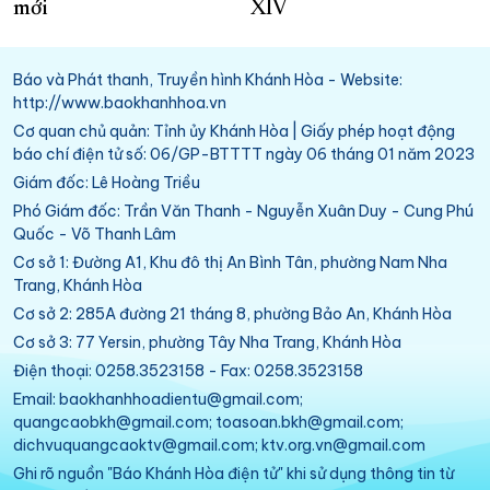
mới
XIV
Báo và Phát thanh, Truyền hình Khánh Hòa - Website:
http://www.baokhanhhoa.vn
Cơ quan chủ quản: Tỉnh ủy Khánh Hòa | Giấy phép hoạt động
báo chí điện tử số: 06/GP-BTTTT ngày 06 tháng 01 năm 2023
Giám đốc: Lê Hoàng Triều
Phó Giám đốc: Trần Văn Thanh - Nguyễn Xuân Duy - Cung Phú
Quốc - Võ Thanh Lâm
Cơ sở 1: Đường A1, Khu đô thị An Bình Tân, phường Nam Nha
Trang, Khánh Hòa
Cơ sở 2: 285A đường 21 tháng 8, phường Bảo An, Khánh Hòa
Cơ sở 3: 77 Yersin, phường Tây Nha Trang, Khánh Hòa
Điện thoại: 0258.3523158 - Fax: 0258.3523158
Email: baokhanhhoadientu@gmail.com;
quangcaobkh@gmail.com; toasoan.bkh@gmail.com;
dichvuquangcaoktv@gmail.com; ktv.org.vn@gmail.com
Ghi rõ nguồn "Báo Khánh Hòa điện tử" khi sử dụng thông tin từ