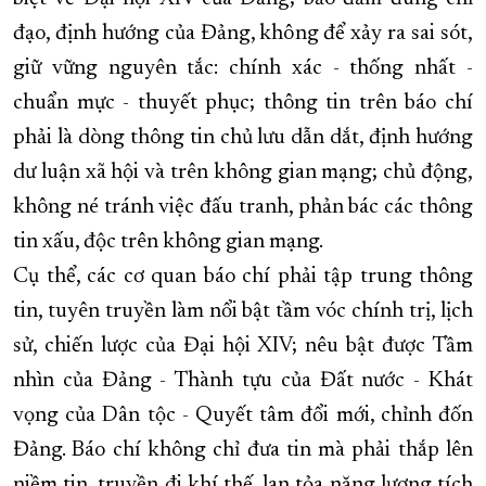
đạo, định hướng của Đảng, không để xảy ra sai sót,
giữ vững nguyên tắc: chính xác - thống nhất -
chuẩn mực - thuyết phục; thông tin trên báo chí
phải là dòng thông tin chủ lưu dẫn dắt, định hướng
dư luận xã hội và trên không gian mạng; chủ động,
không né tránh việc đấu tranh, phản bác các thông
tin xấu, độc trên không gian mạng.
Cụ thể, các cơ quan báo chí phải tập trung thông
tin, tuyên truyền làm nổi bật tầm vóc chính trị, lịch
sử, chiến lược của Đại hội XIV; nêu bật được Tầm
nhìn của Đảng - Thành tựu của Đất nước - Khát
vọng của Dân tộc - Quyết tâm đổi mới, chỉnh đốn
Đảng. Báo chí không chỉ đưa tin mà phải thắp lên
niềm tin, truyền đi khí thế, lan tỏa năng lượng tích