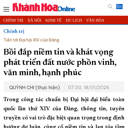
En
CHÍNH TRỊ
XÃ HỘI
KINH TẾ
DU LỊCH
VĂN HÓA
THỂ THAO
ĐỜI SỐNG
TIN ĐỊA PHƯƠNG
Chính trị
Tiến tới Đại hội XIV của Đảng
KHOA HỌC - CÔNG NGHỆ
PHÁP LUẬT
BẠN ĐỌC
PHÓNG SỰ
THẾ GIỚI
MULTIMEDIA
VIDEO
ĐỌC BÁO ONLINE
Bồi đắp niềm tin và khát vọng
PODCAST
THÔNG TIN - QUẢNG CÁO
phát triển đất nước phồn vinh,
QUY HOẠCH TỈNH KHÁNH HÒA
văn minh, hạnh phúc
TRƯỜNG SA BIỂN ĐẢO QUÊ HƯƠNG
QUỲNH CHI (thực hiện)
07:30, 18/01/2026
CHUNG TAY CẢI CÁCH HÀNH CHÍNH
XÂY DỰNG NÔNG THÔN MỚI
LỊCH CẮT ĐIỆN
Trong công tác chuẩn bị Đại hội đại biểu toàn
TÀU - XE - MÁY BAY
quốc lần thứ XIV của Đảng, thông tin, tuyên
truyền có vai trò đặc biệt quan trọng trong định
KỶ NIỆM 370 NĂM XÂY DỰNG VÀ PHÁT TRIỂN TỈNH KHÁNH HÒA
hướng dư luận, củng cố niềm tin và lan tỏa tầm
KHOẢNH KHẮC ĐẸP XỨ TRẦM