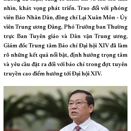
nhìn, khát vọng phát triển. Trao đổi với phóng
XÂY DỰNG KHÁNH HÒA TRỞ THÀNH THÀNH PHỐ TRỰC THUỘC 
viên Báo Nhân Dân, đồng chí Lại Xuân Môn - Ủy
ĐẠI HỘI ĐẢNG CÁC CẤP
TRANG CHỦ
VỀ BÁO KHÁNH HÒA
viên Trung ương Đảng, Phó Trưởng ban Thường
trực Ban Tuyên giáo và Dân vận Trung ương,
Giám đốc Trung tâm Báo chí Đại hội XIV đã làm
rõ những kết quả nổi bật, định hướng trọng tâm
và yêu cầu đặt ra đối với báo chí trong đợt tuyên
truyền cao điểm hướng tới Đại hội XIV.