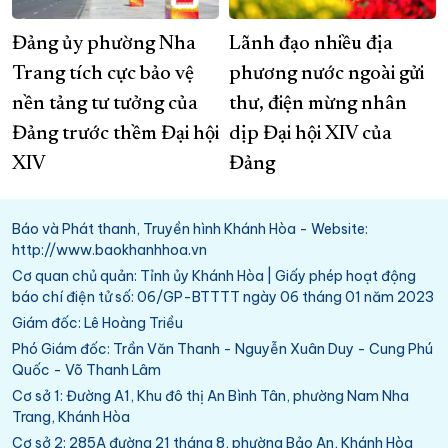
Đảng ủy phường Nha
Lãnh đạo nhiều địa
Trang tích cực bảo vệ
phương nước ngoài gửi
nền tảng tư tưởng của
thư, điện mừng nhân
Đảng trước thềm Đại hội
dịp Đại hội XIV của
XIV
Đảng
Báo và Phát thanh, Truyền hình Khánh Hòa - Website:
http://www.baokhanhhoa.vn
Cơ quan chủ quản: Tỉnh ủy Khánh Hòa | Giấy phép hoạt động
báo chí điện tử số: 06/GP-BTTTT ngày 06 tháng 01 năm 2023
Giám đốc: Lê Hoàng Triều
Phó Giám đốc: Trần Văn Thanh - Nguyễn Xuân Duy - Cung Phú
Quốc - Võ Thanh Lâm
Cơ sở 1: Đường A1, Khu đô thị An Bình Tân, phường Nam Nha
Trang, Khánh Hòa
Cơ sở 2: 285A đường 21 tháng 8, phường Bảo An, Khánh Hòa