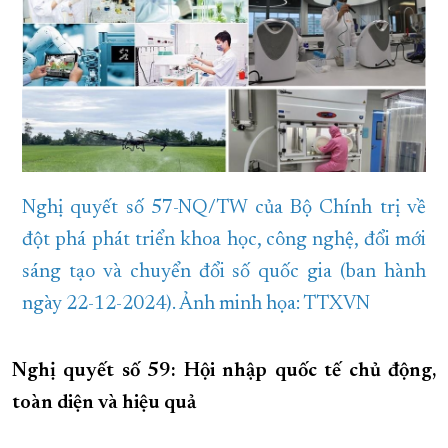
Nghị quyết số 57-NQ/TW của Bộ Chính trị về
đột phá phát triển khoa học, công nghệ, đổi mới
sáng tạo và chuyển đổi số quốc gia (ban hành
ngày 22-12-2024). Ảnh minh họa: TTXVN
Nghị quyết số 59: Hội nhập quốc tế chủ động,
toàn diện và hiệu quả