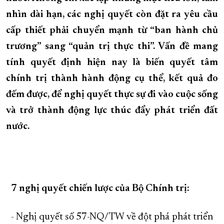
nhìn dài hạn, các nghị quyết còn đặt ra yêu cầu
XÂY DỰNG KHÁNH HÒA TRỞ THÀNH THÀNH PHỐ TRỰC THUỘC 
cấp thiết phải chuyển mạnh từ “ban hành chủ
ĐẠI HỘI ĐẢNG CÁC CẤP
TRANG CHỦ
VỀ BÁO KHÁNH HÒA
trương” sang “quản trị thực thi”. Vấn đề mang
tính quyết định hiện nay là biến quyết tâm
chính trị thành hành động cụ thể, kết quả đo
đếm được, để nghị quyết thực sự đi vào cuộc sống
và trở thành động lực thúc đẩy phát triển đất
nước.
7 nghị quyết chiến lược của Bộ Chính trị:
- Nghị quyết số 57-NQ/TW về đột phá phát triển