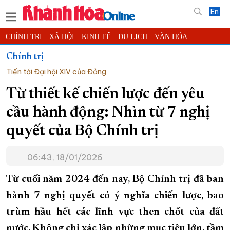
En
CHÍNH TRỊ
XÃ HỘI
KINH TẾ
DU LỊCH
VĂN HÓA
THỂ THAO
ĐỜI SỐNG
TIN ĐỊA PHƯƠNG
Chính trị
Tiến tới Đại hội XIV của Đảng
KHOA HỌC - CÔNG NGHỆ
PHÁP LUẬT
BẠN ĐỌC
PHÓNG SỰ
THẾ GIỚI
MULTIMEDIA
VIDEO
ĐỌC BÁO ONLINE
Từ thiết kế chiến lược đến yêu
PODCAST
THÔNG TIN - QUẢNG CÁO
cầu hành động: Nhìn từ 7 nghị
QUY HOẠCH TỈNH KHÁNH HÒA
quyết của Bộ Chính trị
TRƯỜNG SA BIỂN ĐẢO QUÊ HƯƠNG
06:43, 18/01/2026
CHUNG TAY CẢI CÁCH HÀNH CHÍNH
XÂY DỰNG NÔNG THÔN MỚI
LỊCH CẮT ĐIỆN
Từ cuối năm 2024 đến nay, Bộ Chính trị đã ban
TÀU - XE - MÁY BAY
hành 7 nghị quyết có ý nghĩa chiến lược, bao
trùm hầu hết các lĩnh vực then chốt của đất
KỶ NIỆM 370 NĂM XÂY DỰNG VÀ PHÁT TRIỂN TỈNH KHÁNH HÒA
nước. Không chỉ xác lập những mục tiêu lớn, tầm
KHOẢNH KHẮC ĐẸP XỨ TRẦM