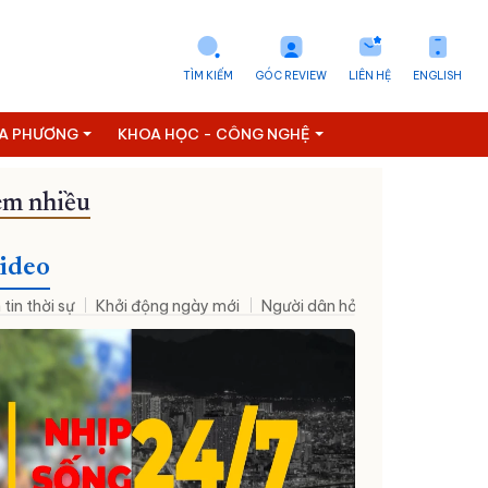
TÌM KIẾM
GÓC REVIEW
LIÊN HỆ
ENGLISH
ỊA PHƯƠNG
KHOA HỌC - CÔNG NGHỆ
m nhiều
hân sự mới
Đưa NQ09 vào cuộc sống
Thời sự - Suy ngẫm
ideo
 tin thời sự
Khởi động ngày mới
Người dân hỏi – Cơ quan nhà nư