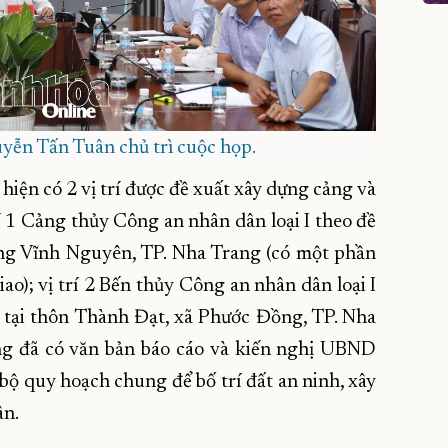
ễn Tấn Tuân chủ trì cuộc họp.
iện có 2 vị trí được đề xuất xây dựng cảng và
 1 Cảng thủy Công an nhân dân loại I theo đề
ờng Vĩnh Nguyên, TP. Nha Trang (có một phần
ao); vị trí 2 Bến thủy Công an nhân dân loại I
í tại thôn Thành Đạt, xã Phước Đồng, TP. Nha
g đã có văn bản báo cáo và kiến nghị UBND
 bộ quy hoạch chung để bố trí đất an ninh, xây
ân.