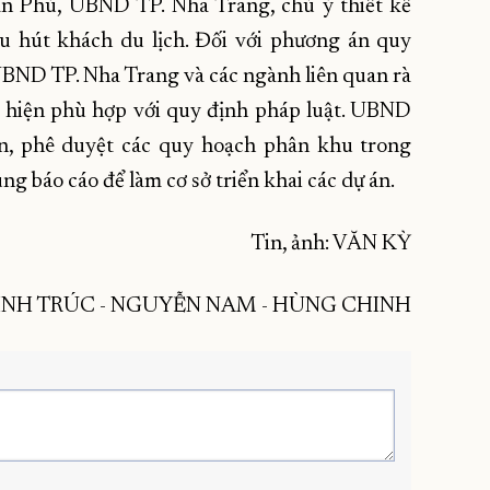
ần Phú, UBND TP. Nha Trang, chú ý thiết kế
u hút khách du lịch. Đối với phương án quy
BND TP. Nha Trang và các ngành liên quan rà
ực hiện phù hợp với quy định pháp luật. UBND
n, phê duyệt các quy hoạch phân khu trong
ng báo cáo để làm cơ sở triển khai các dự án.
Tin, ảnh: VĂN KỲ
MINH TRÚC - NGUYỄN NAM - HÙNG CHINH