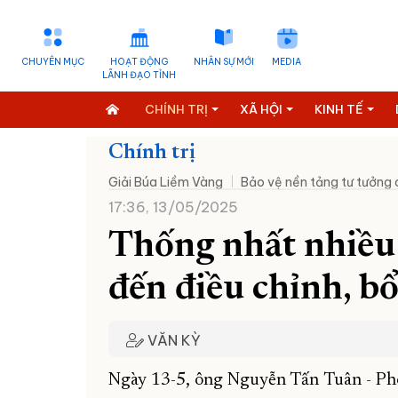
CHUYÊN MỤC
HOẠT ĐỘNG
NHÂN SỰ MỚI
MEDIA
LÃNH ĐẠO TỈNH
CHÍNH TRỊ
XÃ HỘI
KINH TẾ
Chính trị
Giải Búa Liềm Vàng
Bảo vệ nền tảng tư tưởng
17:36, 13/05/2025
Thống nhất nhiều 
đến điều chỉnh, b
VĂN KỲ
Ngày 13-5, ông Nguyễn Tấn Tuân - Phó