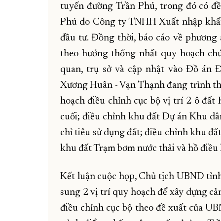
tuyến đường Trần Phú, trong đó có đề 
Phú do Công ty TNHH Xuất nhập khẩu
đầu tư. Đồng thời, báo cáo về phươn
theo hướng thống nhất quy hoạch chứ
quan, trụ sở và cập nhật vào Đồ án
Xương Huân - Vạn Thạnh đang trình thẩ
hoạch điều chỉnh cục bộ vị trí 2 ô đất
cuối; điều chỉnh khu đất Dự án Khu d
chỉ tiêu sử dụng đất; điều chỉnh khu đ
khu đất Trạm bơm nước thải và hồ điều 
Kết luận cuộc họp, Chủ tịch UBND tỉn
sung 2 vị trí quy hoạch để xây dựng c
điều chỉnh cục bộ theo đề xuất của UB