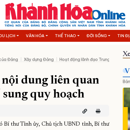
DU LỊCH
VĂN HÓA
THỂ THAO
ĐỜI SỐNG
TIN Đ
Xe
 của Đảng
Xây dựng Đảng
Hoạt động lãnh đạo Trung ương
N
V
nội dung liên quan
Bản
ổ sung quy hoạch
 Bí thư Tỉnh ủy, Chủ tịch UBND tỉnh, Bí thư