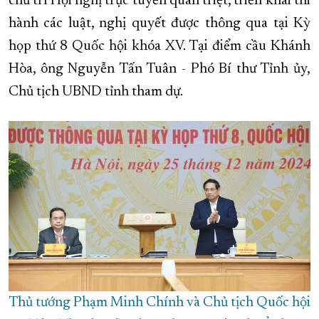
chủ trì Hội nghị trực tuyến quán triệt, triển khai thi
hành các luật, nghị quyết được thông qua tại Kỳ
XÂY DỰNG KHÁNH HÒA TRỞ THÀNH THÀNH PHỐ TRỰC THUỘC 
họp thứ 8 Quốc hội khóa XV. Tại điểm cầu Khánh
ĐẠI HỘI ĐẢNG CÁC CẤP
TRANG CHỦ
VỀ BÁO KHÁNH HÒA
Hòa, ông Nguyễn Tấn Tuân - Phó Bí thư Tỉnh ủy,
Chủ tịch UBND tỉnh tham dự.
Thủ tướng Phạm Minh Chính và Chủ tịch Quốc hội