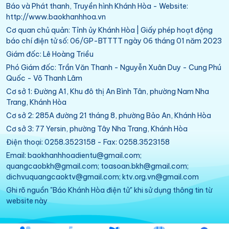
Báo và Phát thanh, Truyền hình Khánh Hòa - Website:
http://www.baokhanhhoa.vn
Cơ quan chủ quản: Tỉnh ủy Khánh Hòa | Giấy phép hoạt động
báo chí điện tử số: 06/GP-BTTTT ngày 06 tháng 01 năm 2023
Giám đốc: Lê Hoàng Triều
Phó Giám đốc: Trần Văn Thanh - Nguyễn Xuân Duy - Cung Phú
Quốc - Võ Thanh Lâm
Cơ sở 1: Đường A1, Khu đô thị An Bình Tân, phường Nam Nha
Trang, Khánh Hòa
Cơ sở 2: 285A đường 21 tháng 8, phường Bảo An, Khánh Hòa
Cơ sở 3: 77 Yersin, phường Tây Nha Trang, Khánh Hòa
Điện thoại: 0258.3523158 - Fax: 0258.3523158
Email: baokhanhhoadientu@gmail.com;
quangcaobkh@gmail.com; toasoan.bkh@gmail.com;
dichvuquangcaoktv@gmail.com; ktv.org.vn@gmail.com
Ghi rõ nguồn "Báo Khánh Hòa điện tử" khi sử dụng thông tin từ
website này