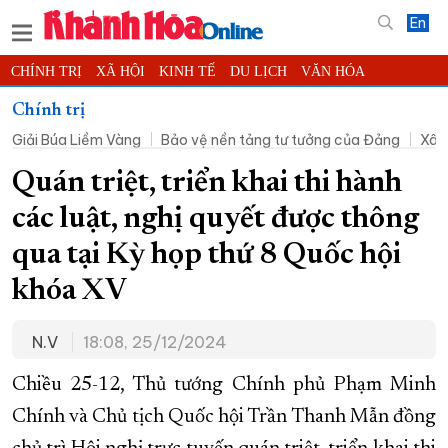
En
CHÍNH TRỊ
XÃ HỘI
KINH TẾ
DU LỊCH
VĂN HÓA
THỂ THAO
ĐỜI SỐNG
TIN ĐỊA PHƯƠNG
Chính trị
Giải Búa Liềm Vàng
Bảo vệ nền tảng tư tưởng của Đảng
Xây
KHOA HỌC - CÔNG NGHỆ
PHÁP LUẬT
BẠN ĐỌC
PHÓNG SỰ
THẾ GIỚI
MULTIMEDIA
VIDEO
ĐỌC BÁO ONLINE
Quán triệt, triển khai thi hành
PODCAST
THÔNG TIN - QUẢNG CÁO
các luật, nghị quyết được thông
QUY HOẠCH TỈNH KHÁNH HÒA
qua tại Kỳ họp thứ 8 Quốc hội
TRƯỜNG SA BIỂN ĐẢO QUÊ HƯƠNG
khóa XV
CHUNG TAY CẢI CÁCH HÀNH CHÍNH
N.V
18:08, 25/12/2024
XÂY DỰNG NÔNG THÔN MỚI
LỊCH CẮT ĐIỆN
TÀU - XE - MÁY BAY
Chiều 25-12, Thủ tướng Chính phủ Phạm Minh
KỶ NIỆM 370 NĂM XÂY DỰNG VÀ PHÁT TRIỂN TỈNH KHÁNH HÒA
Chính và Chủ tịch Quốc hội Trần Thanh Mẫn đồng
KHOẢNH KHẮC ĐẸP XỨ TRẦM