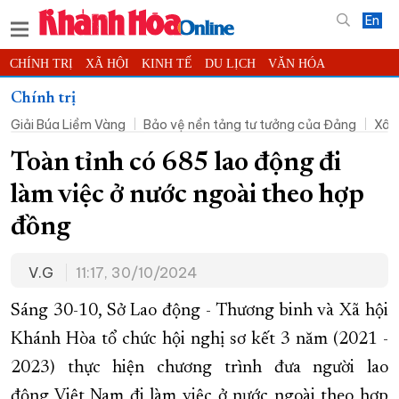
En
CHÍNH TRỊ
XÃ HỘI
KINH TẾ
DU LỊCH
VĂN HÓA
THỂ THAO
ĐỜI SỐNG
TIN ĐỊA PHƯƠNG
Chính trị
Giải Búa Liềm Vàng
Bảo vệ nền tảng tư tưởng của Đảng
Xây
KHOA HỌC - CÔNG NGHỆ
PHÁP LUẬT
BẠN ĐỌC
PHÓNG SỰ
THẾ GIỚI
MULTIMEDIA
VIDEO
ĐỌC BÁO ONLINE
Toàn tỉnh có 685 lao động đi
PODCAST
THÔNG TIN - QUẢNG CÁO
làm việc ở nước ngoài theo hợp
QUY HOẠCH TỈNH KHÁNH HÒA
đồng
TRƯỜNG SA BIỂN ĐẢO QUÊ HƯƠNG
V.G
11:17, 30/10/2024
CHUNG TAY CẢI CÁCH HÀNH CHÍNH
XÂY DỰNG NÔNG THÔN MỚI
LỊCH CẮT ĐIỆN
Sáng 30-10, Sở Lao động - Thương binh và Xã hội
TÀU - XE - MÁY BAY
Khánh Hòa tổ chức hội nghị sơ kết 3 năm (2021 -
2023) thực hiện chương trình đưa người lao
KỶ NIỆM 370 NĂM XÂY DỰNG VÀ PHÁT TRIỂN TỈNH KHÁNH HÒA
động Việt Nam đi làm việc ở nước ngoài theo hợp
KHOẢNH KHẮC ĐẸP XỨ TRẦM