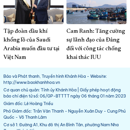
Tập đoàn dầu khí
Cam Ranh: Tăng cường
khổng lồ của Saudi
sự lãnh đạo của Đảng
Arabia muốn đầu tư tại
đối với công tác chống
Việt Nam
khai thác IUU
Báo và Phát thanh, Truyền hình Khánh Hòa - Website:
http://www.baokhanhhoa.vn
Cơ quan chủ quản: Tỉnh ủy Khánh Hòa | Giấy phép hoạt động
báo chí điện tử số: 06/GP-BTTTT ngày 06 tháng 01 năm 2023
Giám đốc: Lê Hoàng Triều
Phó Giám đốc: Trần Văn Thanh - Nguyễn Xuân Duy - Cung Phú
Quốc - Võ Thanh Lâm
Cơ sở 1: Đường A1, Khu đô thị An Bình Tân, phường Nam Nha