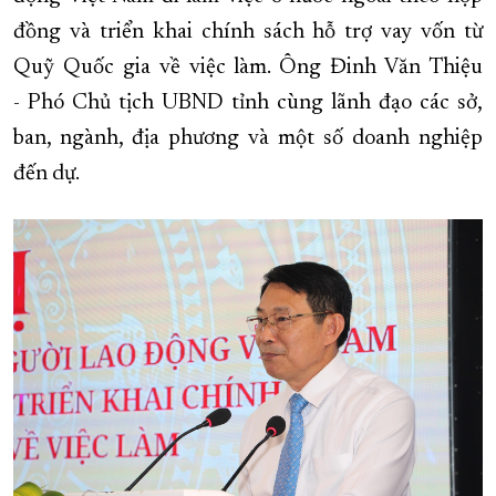
đồng và triển khai chính sách hỗ trợ vay vốn từ
XÂY DỰNG KHÁNH HÒA TRỞ THÀNH THÀNH PHỐ TRỰC THUỘC 
Quỹ Quốc gia về việc làm. Ông Đinh Văn Thiệu
ĐẠI HỘI ĐẢNG CÁC CẤP
TRANG CHỦ
VỀ BÁO KHÁNH HÒA
- Phó Chủ tịch UBND tỉnh cùng lãnh đạo các sở,
ban, ngành, địa phương và một số doanh nghiệp
đến dự.