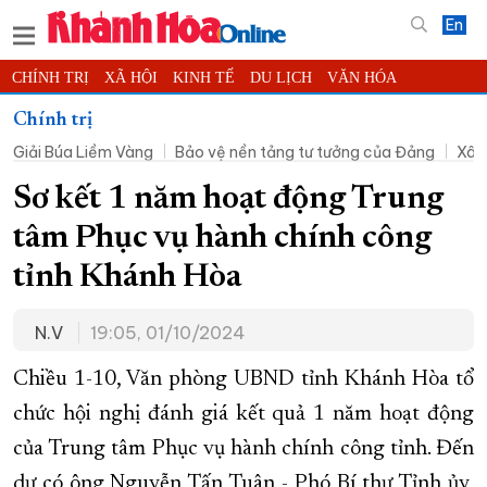
En
CHÍNH TRỊ
XÃ HỘI
KINH TẾ
DU LỊCH
VĂN HÓA
THỂ THAO
ĐỜI SỐNG
TIN ĐỊA PHƯƠNG
Chính trị
Giải Búa Liềm Vàng
Bảo vệ nền tảng tư tưởng của Đảng
Xây
KHOA HỌC - CÔNG NGHỆ
PHÁP LUẬT
BẠN ĐỌC
PHÓNG SỰ
THẾ GIỚI
MULTIMEDIA
VIDEO
ĐỌC BÁO ONLINE
Sơ kết 1 năm hoạt động Trung
PODCAST
THÔNG TIN - QUẢNG CÁO
tâm Phục vụ hành chính công
QUY HOẠCH TỈNH KHÁNH HÒA
tỉnh Khánh Hòa
TRƯỜNG SA BIỂN ĐẢO QUÊ HƯƠNG
N.V
19:05, 01/10/2024
CHUNG TAY CẢI CÁCH HÀNH CHÍNH
XÂY DỰNG NÔNG THÔN MỚI
LỊCH CẮT ĐIỆN
Chiều 1-10, Văn phòng UBND tỉnh Khánh Hòa tổ
TÀU - XE - MÁY BAY
chức hội nghị đánh giá kết quả 1 năm hoạt động
của Trung tâm Phục vụ hành chính công tỉnh. Đến
KỶ NIỆM 370 NĂM XÂY DỰNG VÀ PHÁT TRIỂN TỈNH KHÁNH HÒA
dự có ông Nguyễn Tấn Tuân - Phó Bí thư Tỉnh ủy,
KHOẢNH KHẮC ĐẸP XỨ TRẦM