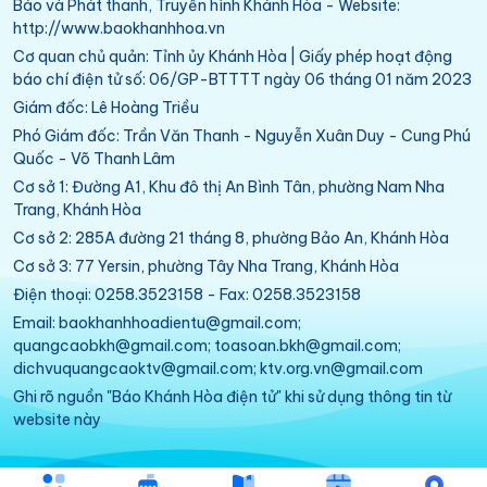
Báo và Phát thanh, Truyền hình Khánh Hòa - Website:
http://www.baokhanhhoa.vn
Cơ quan chủ quản: Tỉnh ủy Khánh Hòa | Giấy phép hoạt động
báo chí điện tử số: 06/GP-BTTTT ngày 06 tháng 01 năm 2023
Giám đốc: Lê Hoàng Triều
Phó Giám đốc: Trần Văn Thanh - Nguyễn Xuân Duy - Cung Phú
Quốc - Võ Thanh Lâm
Cơ sở 1: Đường A1, Khu đô thị An Bình Tân, phường Nam Nha
Trang, Khánh Hòa
Cơ sở 2: 285A đường 21 tháng 8, phường Bảo An, Khánh Hòa
Cơ sở 3: 77 Yersin, phường Tây Nha Trang, Khánh Hòa
Điện thoại: 0258.3523158 - Fax: 0258.3523158
Email: baokhanhhoadientu@gmail.com;
quangcaobkh@gmail.com; toasoan.bkh@gmail.com;
dichvuquangcaoktv@gmail.com; ktv.org.vn@gmail.com
Ghi rõ nguồn "Báo Khánh Hòa điện tử" khi sử dụng thông tin từ
website này