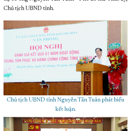
Chủ tịch UBND tỉnh.
XÂY DỰNG KHÁNH HÒA TRỞ THÀNH THÀNH PHỐ TRỰC THUỘC 
ĐẠI HỘI ĐẢNG CÁC CẤP
TRANG CHỦ
VỀ BÁO KHÁNH HÒA
Chủ tịch UBND tỉnh Nguyễn Tấn Tuân phát biểu
kết luận.