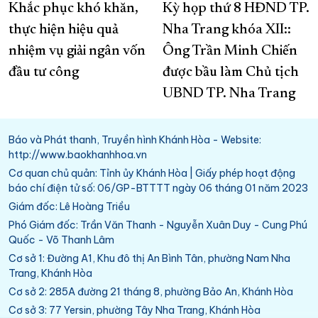
Khắc phục khó khăn,
Kỳ họp thứ 8 HĐND TP.
thực hiện hiệu quả
Nha Trang khóa XII::
nhiệm vụ giải ngân vốn
Ông Trần Minh Chiến
đầu tư công
được bầu làm Chủ tịch
UBND TP. Nha Trang
Báo và Phát thanh, Truyền hình Khánh Hòa - Website:
http://www.baokhanhhoa.vn
Cơ quan chủ quản: Tỉnh ủy Khánh Hòa | Giấy phép hoạt động
báo chí điện tử số: 06/GP-BTTTT ngày 06 tháng 01 năm 2023
Giám đốc: Lê Hoàng Triều
Phó Giám đốc: Trần Văn Thanh - Nguyễn Xuân Duy - Cung Phú
Quốc - Võ Thanh Lâm
Cơ sở 1: Đường A1, Khu đô thị An Bình Tân, phường Nam Nha
Trang, Khánh Hòa
Cơ sở 2: 285A đường 21 tháng 8, phường Bảo An, Khánh Hòa
Cơ sở 3: 77 Yersin, phường Tây Nha Trang, Khánh Hòa