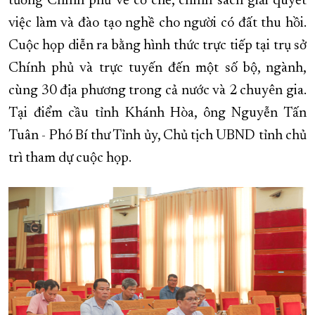
tướng Chính phủ về cơ chế, chính sách giải quyết
việc làm và đào tạo nghề cho người có đất thu hồi.
XÂY DỰNG KHÁNH HÒA TRỞ THÀNH THÀNH PHỐ TRỰC THUỘC 
Cuộc họp diễn ra bằng hình thức trực tiếp tại trụ sở
ĐẠI HỘI ĐẢNG CÁC CẤP
TRANG CHỦ
VỀ BÁO KHÁNH HÒA
Chính phủ và trực tuyến đến một số bộ, ngành,
cùng 30 địa phương trong cả nước và 2 chuyên gia.
Tại điểm cầu tỉnh Khánh Hòa, ông Nguyễn Tấn
Tuân - Phó Bí thư Tỉnh ủy, Chủ tịch UBND tỉnh chủ
trì tham dự cuộc họp.