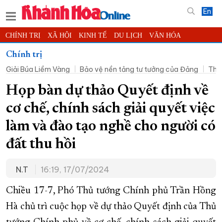
En
CHÍNH TRỊ
XÃ HỘI
KINH TẾ
DU LỊCH
VĂN HÓA
THỂ THAO
ĐỜI SỐNG
TIN ĐỊA PHƯƠNG
Chính trị
Giải Búa Liềm Vàng
Bảo vệ nền tảng tư tưởng của Đảng
Thờ
KHOA HỌC - CÔNG NGHỆ
PHÁP LUẬT
BẠN ĐỌC
PHÓNG SỰ
THẾ GIỚI
MULTIMEDIA
VIDEO
ĐỌC BÁO ONLINE
Họp bàn dự thảo Quyết định về
PODCAST
THÔNG TIN - QUẢNG CÁO
cơ chế, chính sách giải quyết việc
QUY HOẠCH TỈNH KHÁNH HÒA
làm và đào tạo nghề cho người có
TRƯỜNG SA BIỂN ĐẢO QUÊ HƯƠNG
đất thu hồi
CHUNG TAY CẢI CÁCH HÀNH CHÍNH
N.T
16:19, 17/07/2024
XÂY DỰNG NÔNG THÔN MỚI
LỊCH CẮT ĐIỆN
TÀU - XE - MÁY BAY
Chiều 17-7, Phó Thủ tướng Chính phủ Trần Hồng
KỶ NIỆM 370 NĂM XÂY DỰNG VÀ PHÁT TRIỂN TỈNH KHÁNH HÒA
Hà chủ trì cuộc họp về dự thảo Quyết định của Thủ
KHOẢNH KHẮC ĐẸP XỨ TRẦM