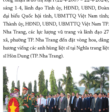
công nhận là đô thị loại I (22-4-2009 – 22-4-2024),
sáng 1-4, lãnh đạo Tỉnh ủy, HĐND, UBND, Đoàn
XÂY DỰNG KHÁNH HÒA TRỞ THÀNH THÀNH PHỐ TRỰC THUỘC 
đại biểu Quốc hội tỉnh, UBMTTQ Việt Nam tỉnh;
ĐẠI HỘI ĐẢNG CÁC CẤP
TRANG CHỦ
VỀ BÁO KHÁNH HÒA
Thành ủy, HĐND, UBND, UBMTTQ Việt Nam TP.
Nha Trang, các lực lượng vũ trang và lãnh đạo 27
xã, phường TP. Nha Trang đến đặt vòng hoa, dâng
hương viếng các anh hùng liệt sĩ tại Nghĩa trang liệt
sĩ Hòn Dung (TP. Nha Trang).