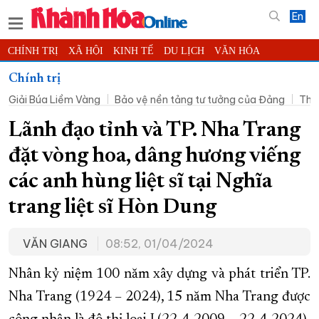
En
CHÍNH TRỊ
XÃ HỘI
KINH TẾ
DU LỊCH
VĂN HÓA
THỂ THAO
ĐỜI SỐNG
TIN ĐỊA PHƯƠNG
Chính trị
Giải Búa Liềm Vàng
Bảo vệ nền tảng tư tưởng của Đảng
Thờ
KHOA HỌC - CÔNG NGHỆ
PHÁP LUẬT
BẠN ĐỌC
PHÓNG SỰ
THẾ GIỚI
MULTIMEDIA
VIDEO
ĐỌC BÁO ONLINE
Lãnh đạo tỉnh và TP. Nha Trang
PODCAST
THÔNG TIN - QUẢNG CÁO
đặt vòng hoa, dâng hương viếng
QUY HOẠCH TỈNH KHÁNH HÒA
các anh hùng liệt sĩ tại Nghĩa
TRƯỜNG SA BIỂN ĐẢO QUÊ HƯƠNG
trang liệt sĩ Hòn Dung
CHUNG TAY CẢI CÁCH HÀNH CHÍNH
VĂN GIANG
08:52, 01/04/2024
XÂY DỰNG NÔNG THÔN MỚI
LỊCH CẮT ĐIỆN
TÀU - XE - MÁY BAY
Nhân kỷ niệm 100 năm xây dựng và phát triển TP.
KỶ NIỆM 370 NĂM XÂY DỰNG VÀ PHÁT TRIỂN TỈNH KHÁNH HÒA
Nha Trang (1924 – 2024), 15 năm Nha Trang được
KHOẢNH KHẮC ĐẸP XỨ TRẦM