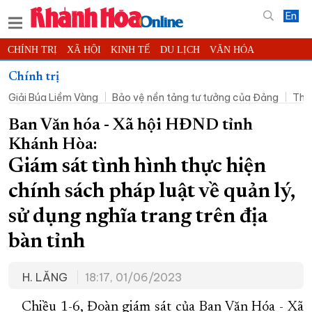
En
CHÍNH TRỊ
XÃ HỘI
KINH TẾ
DU LỊCH
VĂN HÓA
THỂ THAO
ĐỜI SỐNG
TIN ĐỊA PHƯƠNG
Chính trị
Giải Búa Liềm Vàng
Bảo vệ nền tảng tư tưởng của Đảng
Thờ
KHOA HỌC - CÔNG NGHỆ
PHÁP LUẬT
BẠN ĐỌC
PHÓNG SỰ
THẾ GIỚI
MULTIMEDIA
VIDEO
ĐỌC BÁO ONLINE
Ban Văn hóa - Xã hội HĐND tỉnh
Khánh Hòa:
PODCAST
THÔNG TIN - QUẢNG CÁO
Giám sát tình hình thực hiện
QUY HOẠCH TỈNH KHÁNH HÒA
chính sách pháp luật về quản lý,
TRƯỜNG SA BIỂN ĐẢO QUÊ HƯƠNG
sử dụng nghĩa trang trên địa
CHUNG TAY CẢI CÁCH HÀNH CHÍNH
bàn tỉnh
XÂY DỰNG NÔNG THÔN MỚI
LỊCH CẮT ĐIỆN
TÀU - XE - MÁY BAY
H. LĂNG
18:17, 01/06/2023
KỶ NIỆM 370 NĂM XÂY DỰNG VÀ PHÁT TRIỂN TỈNH KHÁNH HÒA
Chiều 1-6, Đoàn giám sát của Ban Văn Hóa - Xã
KHOẢNH KHẮC ĐẸP XỨ TRẦM