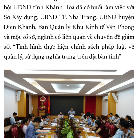
hội HĐND tỉnh Khánh Hòa đã có buổi làm việc với
XÂY DỰNG KHÁNH HÒA TRỞ THÀNH THÀNH PHỐ TRỰC THUỘC 
Sở Xây dựng, UBND TP. Nha Trang, UBND huyện
ĐẠI HỘI ĐẢNG CÁC CẤP
TRANG CHỦ
VỀ BÁO KHÁNH HÒA
Diên Khánh, Ban Quản lý Khu Kinh tế Vân Phong
và một số sở, ngành có liên quan về chuyên đề giám
sát “Tình hình thực hiện chính sách pháp luật về
quản lý, sử dụng nghĩa trang trên địa bàn tỉnh”.