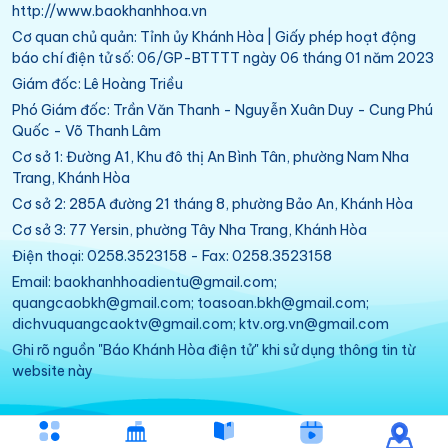
http://www.baokhanhhoa.vn
Cơ quan chủ quản: Tỉnh ủy Khánh Hòa | Giấy phép hoạt động
báo chí điện tử số: 06/GP-BTTTT ngày 06 tháng 01 năm 2023
Giám đốc: Lê Hoàng Triều
Phó Giám đốc: Trần Văn Thanh - Nguyễn Xuân Duy - Cung Phú
Quốc - Võ Thanh Lâm
Cơ sở 1: Đường A1, Khu đô thị An Bình Tân, phường Nam Nha
Trang, Khánh Hòa
Cơ sở 2: 285A đường 21 tháng 8, phường Bảo An, Khánh Hòa
Cơ sở 3: 77 Yersin, phường Tây Nha Trang, Khánh Hòa
Điện thoại: 0258.3523158 - Fax: 0258.3523158
Email: baokhanhhoadientu@gmail.com;
quangcaobkh@gmail.com; toasoan.bkh@gmail.com;
dichvuquangcaoktv@gmail.com; ktv.org.vn@gmail.com
Ghi rõ nguồn "Báo Khánh Hòa điện tử" khi sử dụng thông tin từ
website này