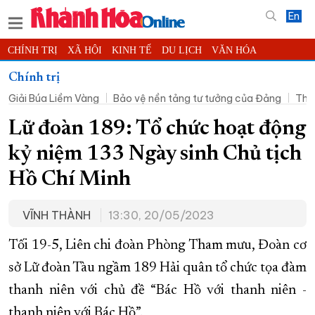
En
CHÍNH TRỊ
XÃ HỘI
KINH TẾ
DU LỊCH
VĂN HÓA
THỂ THAO
ĐỜI SỐNG
TIN ĐỊA PHƯƠNG
Chính trị
Giải Búa Liềm Vàng
Bảo vệ nền tảng tư tưởng của Đảng
Thờ
KHOA HỌC - CÔNG NGHỆ
PHÁP LUẬT
BẠN ĐỌC
PHÓNG SỰ
THẾ GIỚI
MULTIMEDIA
VIDEO
ĐỌC BÁO ONLINE
Lữ đoàn 189: Tổ chức hoạt động
PODCAST
THÔNG TIN - QUẢNG CÁO
kỷ niệm 133 Ngày sinh Chủ tịch
QUY HOẠCH TỈNH KHÁNH HÒA
Hồ Chí Minh
TRƯỜNG SA BIỂN ĐẢO QUÊ HƯƠNG
VĨNH THÀNH
13:30, 20/05/2023
CHUNG TAY CẢI CÁCH HÀNH CHÍNH
XÂY DỰNG NÔNG THÔN MỚI
LỊCH CẮT ĐIỆN
Tối 19-5, Liên chi đoàn Phòng Tham mưu, Đoàn cơ
TÀU - XE - MÁY BAY
sở Lữ đoàn Tàu ngầm 189 Hải quân tổ chức tọa đàm
thanh niên với chủ đề “Bác Hồ với thanh niên -
KỶ NIỆM 370 NĂM XÂY DỰNG VÀ PHÁT TRIỂN TỈNH KHÁNH HÒA
thanh niên với Bác Hồ”.
KHOẢNH KHẮC ĐẸP XỨ TRẦM