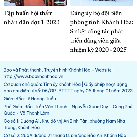
Tập huấn hội thẩm
Đảng ủy Bộ đội Biên
nhân dân đợt 1-2023
phòng tỉnh Khánh Hòa:
Sơ kết công tác phát
triển đảng viên giữa
nhiệm kỳ 2020 - 2025
Báo và Phát thanh, Truyền hình Khánh Hòa - Website:
http://www.baokhanhhoa.vn
Cơ quan chủ quản: Tỉnh ủy Khánh Hòa | Giấy phép hoạt động
báo chí điện tử số: 06/GP-BTTTT ngày 06 tháng 01 năm 2023
Giám đốc: Lê Hoàng Triều
Phó Giám đốc: Trần Văn Thanh - Nguyễn Xuân Duy - Cung Phú
Quốc - Võ Thanh Lâm
Cơ sở 1: Đường A1, Khu đô thị An Bình Tân, phường Nam Nha
Trang, Khánh Hòa
Cơ sở 2: 285A đường 21 tháng 8, phường Bảo An, Khánh Hòa