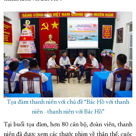
XÂY DỰNG KHÁNH HÒA TRỞ THÀNH THÀNH PHỐ TRỰC THUỘC 
ĐẠI HỘI ĐẢNG CÁC CẤP
TRANG CHỦ
VỀ BÁO KHÁNH HÒA
Tọa đàm thanh niên với chủ đề “Bác Hồ với thanh
niên - thanh niên với Bác Hồ”
Tại buổi tọa đàm, hơn 80 cán bộ, đoàn viên, thanh
niên đã được xem các thước phim về thân thế, cuộc