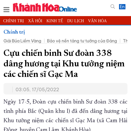
En
CHÍNH TRỊ
XÃ HỘI
KINH TẾ
DU LỊCH
VĂN HÓA
THỂ THAO
ĐỜI SỐNG
TIN ĐỊA PHƯƠNG
Chính trị
Giải Búa Liềm Vàng
Bảo vệ nền tảng tư tưởng của Đảng
Thờ
KHOA HỌC - CÔNG NGHỆ
PHÁP LUẬT
BẠN ĐỌC
PHÓNG SỰ
THẾ GIỚI
MULTIMEDIA
VIDEO
ĐỌC BÁO ONLINE
Cựu chiến binh Sư đoàn 338
PODCAST
THÔNG TIN - QUẢNG CÁO
dâng hương tại Khu tưởng niệm
QUY HOẠCH TỈNH KHÁNH HÒA
các chiến sĩ Gạc Ma
TRƯỜNG SA BIỂN ĐẢO QUÊ HƯƠNG
03:05, 17/05/2022
CHUNG TAY CẢI CÁCH HÀNH CHÍNH
XÂY DỰNG NÔNG THÔN MỚI
LỊCH CẮT ĐIỆN
Ngày 17-5, Đoàn cựu chiến binh Sư đoàn 338 các
TÀU - XE - MÁY BAY
tỉnh phía Bắc (Quân khu I) đã đến dâng hương tại
Khu tưởng niệm các chiến sĩ Gạc Ma (xã Cam Hải
KỶ NIỆM 370 NĂM XÂY DỰNG VÀ PHÁT TRIỂN TỈNH KHÁNH HÒA
Đông, huyện Cam Lâm, Khánh Hòa).
KHOẢNH KHẮC ĐẸP XỨ TRẦM