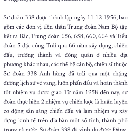
XÂY DỰNG KHÁNH HÒA TRỞ THÀNH THÀNH PHỐ TRỰC THUỘC 
Sư đoàn 338 được thành lập ngày 11-12-1956, bao
ĐẠI HỘI ĐẢNG CÁC CẤP
TRANG CHỦ
VỀ BÁO KHÁNH HÒA
gồm các đơn vị tiền thân Trung đoàn Nam Bộ tập
kết ra Bắc, Trung đoàn 656, 658, 660, 664 và Tiểu
đoàn 5 đặc công. Trải qua 66 năm xây dựng, chiến
đấu, trưởng thành và đóng quân ở nhiều địa
phương khác nhau, các thế hệ cán bộ, chiến sĩ thuộc
Sư đoàn 338 Anh hùng đã trải qua một chặng
đường lịch sử vẻ vang, luôn phấn đấu và hoàn thành
tốt nhiệm vụ được giao. Từ năm 1958 đến nay, sư
đoàn thực hiện 2 nhiệm vụ chiến lược là huấn luyện
cơ động sẵn sàng chiến đấu và làm nhiệm vụ xây
dựng kinh tế trên địa bàn một số tỉnh, thành phố
trong cả nước. Sư đoàn 338 đã vinh dự được Đảng,