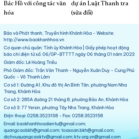
Bác Hồ với công tác văn
dự án Luật Thanh tra
hóa
(sửa đổi)
Báo và Phát thanh, Truyền hình Khánh Hòa - Website:
http://www.baokhanhhoa.vn
Cơ quan chủ quản: Tỉnh ủy Khánh Hòa | Giấy phép hoạt động
báo chí điện tử số: 06/GP-BTTTT ngày 06 tháng 01 năm 2023
Giám đốc: Lê Hoàng Triều
Phó Giám đốc: Trần Văn Thanh - Nguyễn Xuân Duy - Cung Phú
Quốc - Võ Thanh Lâm
Cơ sở 1: Đường A1, Khu đô thị An Bình Tân, phường Nam Nha
Trang, Khánh Hòa
Cơ sở 2: 285A đường 21 tháng 8, phường Bảo An, Khánh Hòa
Cơ sở 3: 77 Yersin, phường Tây Nha Trang, Khánh Hòa
Điện thoại: 0258.3523158 - Fax: 0258.3523158
Email: baokhanhhoadientu@gmail.com;
quangcaobkh@gmail.com; toasoan.bkh@gmail.com;
dichvuquangcaoktv@gmail.com; ktv.org.vn@gmail.com