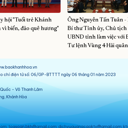
y hội "Tuổi trẻ Khánh
Ông Nguyễn Tấn Tuân -
 vì biển, đảo quê hương"
Bí thư Tỉnh ủy, Chủ tịch
UBND tỉnh làm việc với 
Tư lệnh Vùng 4 Hải quân
/www.baokhanhhoa.vn
báo chí điện tử số: 06/GP-BTTTT ngày 06 tháng 01 năm 2023
ú Quốc - Võ Thanh Lâm
ang, Khánh Hòa
om; toasoan.bkh@gmail.com; dichvuquangcaoktv@gmail.com; kt