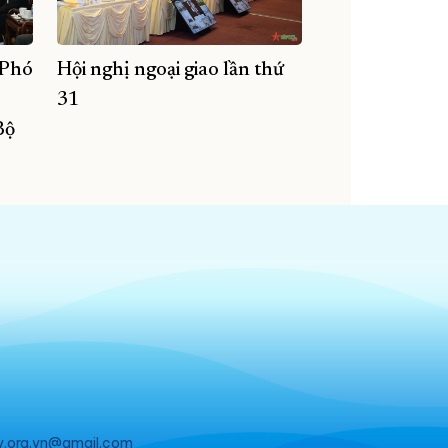
 Phó
Hội nghị ngoại giao lần thứ
31
Bộ
v.org.vn@gmail.com