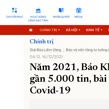
CHUYÊN MỤC
HOẠT ĐỘNG
NHÂN SỰ MỚI
MEDIA
LÃNH ĐẠO TỈNH
CHÍNH TRỊ
XÃ HỘI
KINH TẾ
Chính trị
Giải Búa Liềm Vàng
Bảo vệ nền tảng tư tưởng
04:12, 16/12/2021
Năm 2021, Báo K
gần 5.000 tin, bài
Covid-19