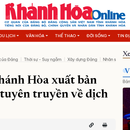
DU LỊCH
VĂN HÓA
THỂ THAO
ĐỜI SỐNG
TIN Đ
Xe
 của Đảng
Thời sự - Suy ngẫm
Xây dựng Đảng
Nhân sự mới
V
hánh Hòa xuất bản
Bản
 tuyên truyền về dịch