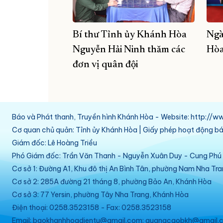
Bí thư Tỉnh ủy Khánh Hòa
Ngà
Nguyễn Hải Ninh thăm các
Hòa
đơn vị quân đội
Báo và Phát thanh, Truyền hình Khánh Hòa - Website: http:/
Cơ quan chủ quản: Tỉnh ủy Khánh Hòa | Giấy phép hoạt động 
Giám đốc: Lê Hoàng Triều
Phó Giám đốc: Trần Văn Thanh - Nguyễn Xuân Duy - Cung Ph
Cơ sở 1: Đường A1, Khu đô thị An Bình Tân, phường Nam Nha Tr
Cơ sở 2: 285A đường 21 tháng 8, phường Bảo An, Khánh Hòa
Cơ sở 3: 77 Yersin, phường Tây Nha Trang, Khánh Hòa
Điện thoại: 0258.3523158 - Fax: 0258.3523158
Email: baokhanhhoadientu@gmail.com; quangcaobkh@gmail.c