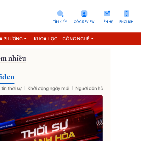
TÌM KIẾM
GÓC REVIEW
LIÊN HỆ
ENGLISH
ỊA PHƯƠNG
KHOA HỌC - CÔNG NGHỆ
m nhiều
Đưa NQ09 vào cuộc sống
ideo
 tin thời sự
Khởi động ngày mới
Người dân hỏi – Cơ quan nhà nư