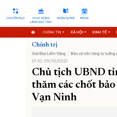
CHUYÊN MỤC
HOẠT ĐỘNG
NHÂN SỰ MỚI
MEDIA
LÃNH ĐẠO TỈNH
CHÍNH TRỊ
XÃ HỘI
KINH TẾ
Chính trị
Giải Búa Liềm Vàng
Bảo vệ nền tảng tư tưởng
01:10, 09/10/2021
Chủ tịch UBND t
thăm các chốt bảo
Vạn Ninh