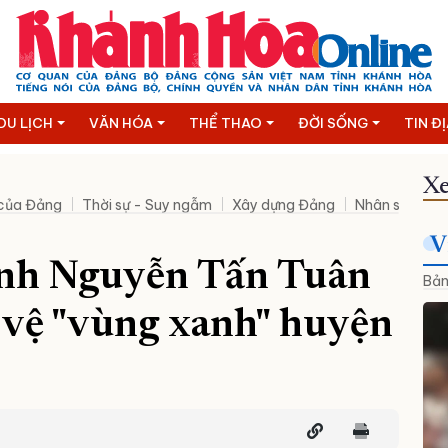
DU LỊCH
VĂN HÓA
THỂ THAO
ĐỜI SỐNG
TIN Đ
Xe
 của Đảng
Thời sự - Suy ngẫm
Xây dựng Đảng
Nhân sự mới
V
ỉnh Nguyễn Tấn Tuân
Bản
 vệ "vùng xanh" huyện