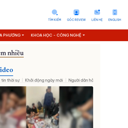
TÌM KIẾM
GÓC REVIEW
LIÊN HỆ
ENGLISH
ỊA PHƯƠNG
KHOA HỌC - CÔNG NGHỆ
m nhiều
Đưa NQ09 vào cuộc sống
ideo
 tin thời sự
Khởi động ngày mới
Người dân hỏi – Cơ quan nhà nư