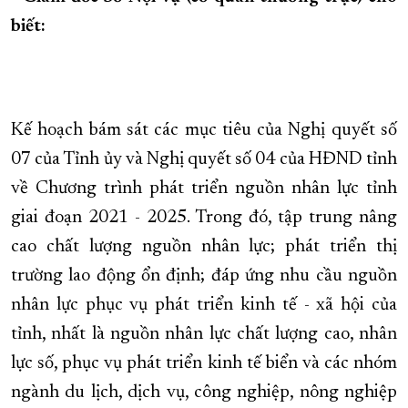
biết:
XÂY DỰNG KHÁNH HÒA TRỞ THÀNH THÀNH PHỐ TRỰC THUỘC 
ĐẠI HỘI ĐẢNG CÁC CẤP
TRANG CHỦ
VỀ BÁO KHÁNH HÒA
Kế hoạch bám sát các mục tiêu của Nghị quyết số
07 của Tỉnh ủy và Nghị quyết số 04 của HĐND tỉnh
về Chương trình phát triển nguồn nhân lực tỉnh
giai đoạn 2021 - 2025. Trong đó, tập trung nâng
cao chất lượng nguồn nhân lực; phát triển thị
trường lao động ổn định; đáp ứng nhu cầu nguồn
nhân lực phục vụ phát triển kinh tế - xã hội của
tỉnh, nhất là nguồn nhân lực chất lượng cao, nhân
lực số, phục vụ phát triển kinh tế biển và các nhóm
ngành du lịch, dịch vụ, công nghiệp, nông nghiệp