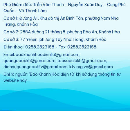
Phó Giám đốc: Trần Văn Thanh - Nguyễn Xuân Duy - Cung Phú
Quốc - Võ Thanh Lâm
Cơ sở 1: Đường A1, Khu đô thị An Bình Tân, phường Nam Nha
Trang, Khánh Hòa
Cơ sở 2: 285A đường 21 tháng 8, phường Bảo An, Khánh Hòa
Cơ sở 3: 77 Yersin, phường Tây Nha Trang, Khánh Hòa
Điện thoại: 0258.3523158 - Fax: 0258.3523158
Email: baokhanhhoadientu@gmail.com;
quangcaobkh@gmail.com; toasoan.bkh@gmail.com;
dichvuquangcaoktv@gmail.com; ktv.org.vn@gmail.com
Ghi rõ nguồn "Báo Khánh Hòa điện tử" khi sử dụng thông tin từ
website này