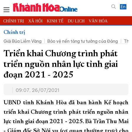
En
CHÍNH TRỊ
XÃ HỘI
KINH TẾ
DU LỊCH
VĂN HÓA
THỂ THAO
ĐỜI SỐNG
TIN ĐỊA PHƯƠNG
Chính trị
Giải Búa Liềm Vàng
Bảo vệ nền tảng tư tưởng của Đảng
Thờ
KHOA HỌC - CÔNG NGHỆ
PHÁP LUẬT
BẠN ĐỌC
PHÓNG SỰ
THẾ GIỚI
MULTIMEDIA
VIDEO
ĐỌC BÁO ONLINE
Triển khai Chương trình phát
PODCAST
THÔNG TIN - QUẢNG CÁO
triển nguồn nhân lực tỉnh giai
QUY HOẠCH TỈNH KHÁNH HÒA
đoạn 2021 - 2025
TRƯỜNG SA BIỂN ĐẢO QUÊ HƯƠNG
09:07, 26/07/2021
CHUNG TAY CẢI CÁCH HÀNH CHÍNH
XÂY DỰNG NÔNG THÔN MỚI
LỊCH CẮT ĐIỆN
UBND tỉnh Khánh Hòa đã ban hành Kế hoạch
TÀU - XE - MÁY BAY
triển khai Chương trình phát triển nguồn nhân
lực tỉnh giai đoạn 2021 - 2025. Bà Trần Thu Mai
KỶ NIỆM 370 NĂM XÂY DỰNG VÀ PHÁT TRIỂN TỈNH KHÁNH HÒA
- Giám đốc Sở Nội vụ (cơ quan thường trực) cho
KHOẢNH KHẮC ĐẸP XỨ TRẦM