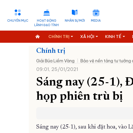
CHUYÊN MỤC
HOẠT ĐỘNG
NHÂN SỰ MỚI
MEDIA
LÃNH ĐẠO TỈNH
CHÍNH TRỊ
XÃ HỘI
KINH TẾ
Chính trị
Giải Búa Liềm Vàng
Bảo vệ nền tảng tư tưởng
09:01, 25/01/2021
Sáng nay (25-1), Đ
họp phiên trù bị
Sáng nay (25-1), sau khi đặt hoa, vào