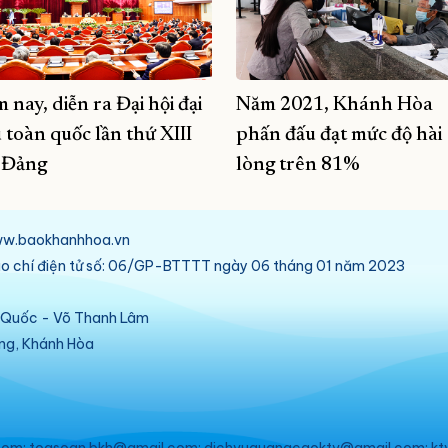
 nay, diễn ra Đại hội đại
Năm 2021, Khánh Hòa
u toàn quốc lần thứ XIII
phấn đấu đạt mức độ hài
 Đảng
lòng trên 81%
/www.baokhanhhoa.vn
báo chí điện tử số: 06/GP-BTTTT ngày 06 tháng 01 năm 2023
ú Quốc - Võ Thanh Lâm
ang, Khánh Hòa