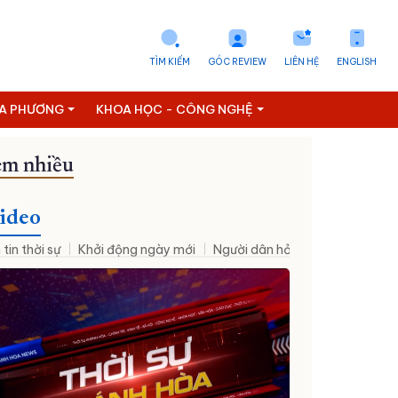
TÌM KIẾM
GÓC REVIEW
LIÊN HỆ
ENGLISH
ỊA PHƯƠNG
KHOA HỌC - CÔNG NGHỆ
m nhiều
Đưa NQ09 vào cuộc sống
ideo
 tin thời sự
Khởi động ngày mới
Người dân hỏi – Cơ quan nhà nư