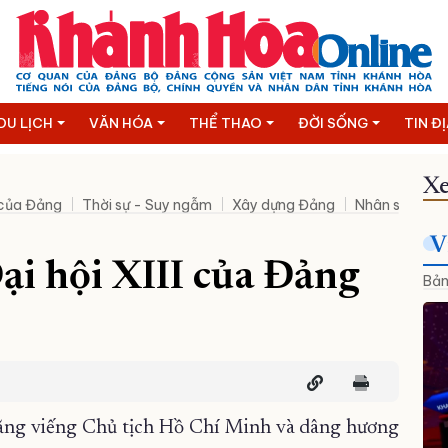
DU LỊCH
VĂN HÓA
THỂ THAO
ĐỜI SỐNG
TIN Đ
Xe
 của Đảng
Thời sự - Suy ngẫm
Xây dựng Đảng
Nhân sự mới
V
ại hội XIII của Đảng
Bản
 Lăng viếng Chủ tịch Hồ Chí Minh và dâng hương