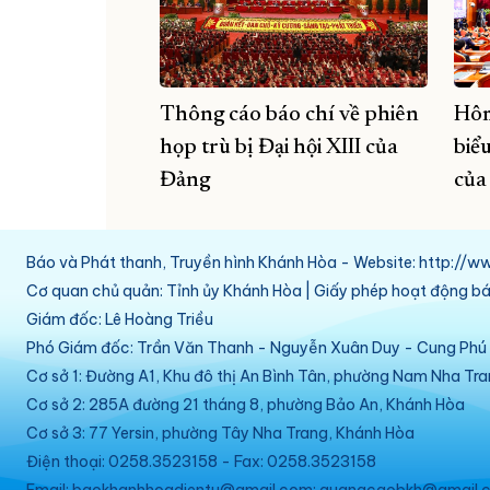
Thông cáo báo chí về phiên
Hôm
họp trù bị Đại hội XIII của
biể
Đảng
của
Báo và Phát thanh, Truyền hình Khánh Hòa - Website: http:/
Cơ quan chủ quản: Tỉnh ủy Khánh Hòa | Giấy phép hoạt động 
Giám đốc: Lê Hoàng Triều
Phó Giám đốc: Trần Văn Thanh - Nguyễn Xuân Duy - Cung Ph
Cơ sở 1: Đường A1, Khu đô thị An Bình Tân, phường Nam Nha Tr
Cơ sở 2: 285A đường 21 tháng 8, phường Bảo An, Khánh Hòa
Cơ sở 3: 77 Yersin, phường Tây Nha Trang, Khánh Hòa
Điện thoại: 0258.3523158 - Fax: 0258.3523158