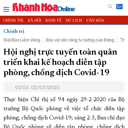
En
CHÍNH TRỊ
XÃ HỘI
KINH TẾ
DU LỊCH
VĂN HÓA
THỂ THAO
ĐỜI SỐNG
TIN ĐỊA PHƯƠNG
Chính trị
Giải Búa Liềm Vàng
Bảo vệ nền tảng tư tưởng của Đảng
Thờ
KHOA HỌC - CÔNG NGHỆ
PHÁP LUẬT
BẠN ĐỌC
PHÓNG SỰ
THẾ GIỚI
MULTIMEDIA
VIDEO
ĐỌC BÁO ONLINE
Hội nghị trực tuyến toàn quân
PODCAST
THÔNG TIN - QUẢNG CÁO
triển khai kế hoạch diễn tập
QUY HOẠCH TỈNH KHÁNH HÒA
phòng, chống dịch Covid-19
TRƯỜNG SA BIỂN ĐẢO QUÊ HƯƠNG
02:03, 02/03/2020
CHUNG TAY CẢI CÁCH HÀNH CHÍNH
XÂY DỰNG NÔNG THÔN MỚI
LỊCH CẮT ĐIỆN
Thực hiện Chỉ thị số 94 ngày 29-2-2020 của Bộ
TÀU - XE - MÁY BAY
trưởng Bộ Quốc phòng về việc tổ chức diễn tập
phòng, chống dịch Covid-19; sáng 2-3, Ban chỉ đạo
KỶ NIỆM 370 NĂM XÂY DỰNG VÀ PHÁT TRIỂN TỈNH KHÁNH HÒA
Bộ Quốc phòng về diễn tập phòng, chống dịch
KHOẢNH KHẮC ĐẸP XỨ TRẦM