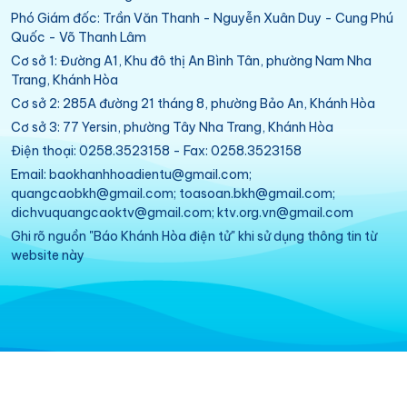
Phó Giám đốc: Trần Văn Thanh - Nguyễn Xuân Duy - Cung Phú
Quốc - Võ Thanh Lâm
Cơ sở 1: Đường A1, Khu đô thị An Bình Tân, phường Nam Nha
Trang, Khánh Hòa
Cơ sở 2: 285A đường 21 tháng 8, phường Bảo An, Khánh Hòa
Cơ sở 3: 77 Yersin, phường Tây Nha Trang, Khánh Hòa
Điện thoại: 0258.3523158 - Fax: 0258.3523158
Email: baokhanhhoadientu@gmail.com;
quangcaobkh@gmail.com; toasoan.bkh@gmail.com;
dichvuquangcaoktv@gmail.com; ktv.org.vn@gmail.com
Ghi rõ nguồn "Báo Khánh Hòa điện tử" khi sử dụng thông tin từ
website này