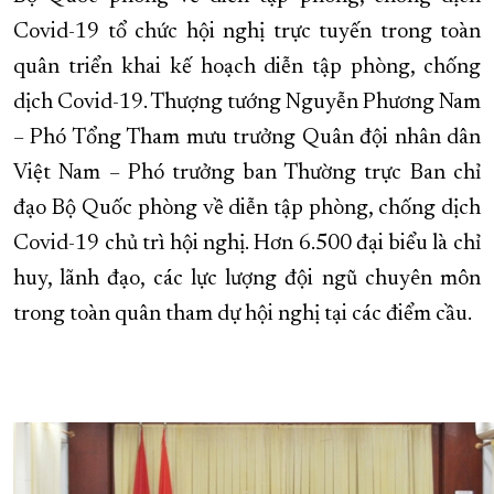
Covid-19 tổ chức hội nghị trực tuyến trong toàn
XÂY DỰNG KHÁNH HÒA TRỞ THÀNH THÀNH PHỐ TRỰC THUỘC 
quân triển khai kế hoạch diễn tập phòng, chống
ĐẠI HỘI ĐẢNG CÁC CẤP
TRANG CHỦ
VỀ BÁO KHÁNH HÒA
dịch Covid-19. Thượng tướng Nguyễn Phương Nam
– Phó Tổng Tham mưu trưởng Quân đội nhân dân
Việt Nam – Phó trưởng ban Thường trực Ban chỉ
đạo Bộ Quốc phòng về diễn tập phòng, chống dịch
Covid-19 chủ trì hội nghị. Hơn 6.500 đại biểu là chỉ
huy, lãnh đạo, các lực lượng đội ngũ chuyên môn
trong toàn quân tham dự hội nghị tại các điểm cầu.