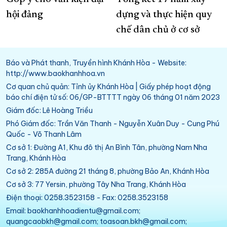
hội đảng
dựng và thực hiện quy
chế dân chủ ở cơ sở
Báo và Phát thanh, Truyền hình Khánh Hòa - Website:
http://www.baokhanhhoa.vn
Cơ quan chủ quản: Tỉnh ủy Khánh Hòa | Giấy phép hoạt động
báo chí điện tử số: 06/GP-BTTTT ngày 06 tháng 01 năm 2023
Giám đốc: Lê Hoàng Triều
Phó Giám đốc: Trần Văn Thanh - Nguyễn Xuân Duy - Cung Phú
Quốc - Võ Thanh Lâm
Cơ sở 1: Đường A1, Khu đô thị An Bình Tân, phường Nam Nha
Trang, Khánh Hòa
Cơ sở 2: 285A đường 21 tháng 8, phường Bảo An, Khánh Hòa
Cơ sở 3: 77 Yersin, phường Tây Nha Trang, Khánh Hòa
Điện thoại: 0258.3523158 - Fax: 0258.3523158
Email: baokhanhhoadientu@gmail.com;
quangcaobkh@gmail.com; toasoan.bkh@gmail.com;