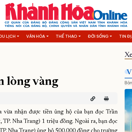
DU LỊCH
VĂN HÓA
THỂ THAO
ĐỜI SỐNG
TIN Đ
Xe
V
 lòng vàng
Bản
 vừa nhận được tiền ủng hộ của bạn đọc Trần
TP. Nha Trang) 1 triệu đồng. Ngoài ra, bạn đọc
P. Nha Trang) ủng hộ 500.000 đồng cho trường