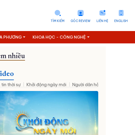
TÌM KIẾM
GÓC REVIEW
LIÊN HỆ
ENGLISH
ỊA PHƯƠNG
KHOA HỌC - CÔNG NGHỆ
m nhiều
ideo
 tin thời sự
Khởi động ngày mới
Người dân hỏi – Cơ quan nhà nư