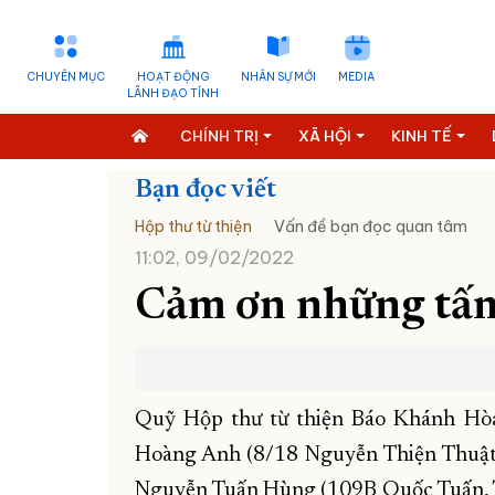
CHUYÊN MỤC
HOẠT ĐỘNG
NHÂN SỰ MỚI
MEDIA
LÃNH ĐẠO TỈNH
CHÍNH TRỊ
XÃ HỘI
KINH TẾ
Bạn đọc viết
Hộp thư từ thiện
Vấn đề bạn đọc quan tâm
11:02, 09/02/2022
Cảm ơn những tấm
Quỹ Hộp thư từ thiện Báo Khánh Hòa
Hoàng Anh (8/18 Nguyễn Thiện Thuật, 
Nguyễn Tuấn Hùng (109B Quốc Tuấn, T