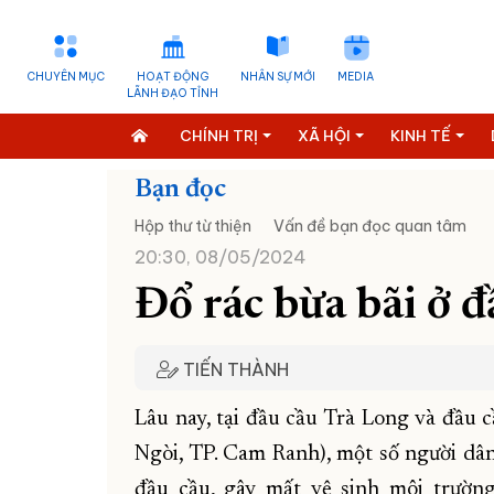
CHUYÊN MỤC
HOẠT ĐỘNG
NHÂN SỰ MỚI
MEDIA
LÃNH ĐẠO TỈNH
CHÍNH TRỊ
XÃ HỘI
KINH TẾ
Bạn đọc
Hộp thư từ thiện
Vấn đề bạn đọc quan tâm
20:30, 08/05/2024
Đổ rác bừa bãi ở đ
TIẾN THÀNH
Lâu nay, tại đầu cầu Trà Long và đầu 
Ngòi, TP. Cam Ranh), một số người dân
đầu cầu, gây mất vệ sinh môi trườn