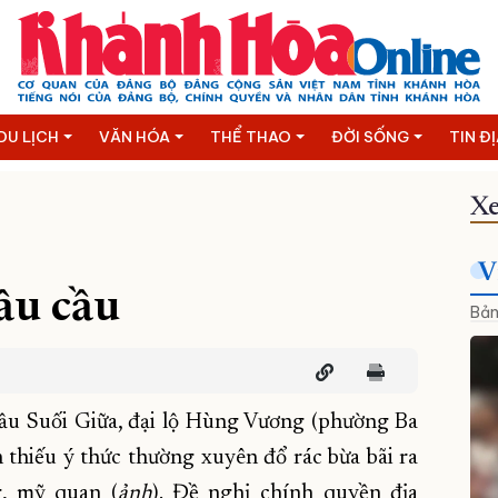
DU LỊCH
VĂN HÓA
THỂ THAO
ĐỜI SỐNG
TIN Đ
Xe
V
ầu cầu
Bản
cầu Suối Giữa, đại lộ Hùng Vương (phường Ba
 thiếu ý thức thường xuyên đổ rác bừa bãi ra
g, mỹ quan (
ảnh
). Đề nghị chính quyền địa