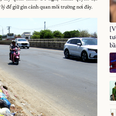
lý để giữ gìn cảnh quan môi trường nơi đây.
[V
tư
bầ