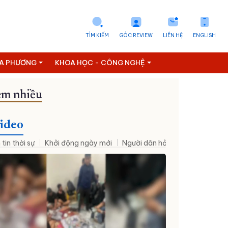
TÌM KIẾM
GÓC REVIEW
LIÊN HỆ
ENGLISH
ỊA PHƯƠNG
KHOA HỌC - CÔNG NGHỆ
m nhiều
ideo
 tin thời sự
Khởi động ngày mới
Người dân hỏi – Cơ quan nhà nư