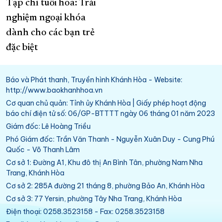
Tạp chí tuổi hoa: Trải
nghiệm ngoại khóa
dành cho các bạn trẻ
đặc biệt
Báo và Phát thanh, Truyền hình Khánh Hòa - Website:
http://www.baokhanhhoa.vn
Cơ quan chủ quản: Tỉnh ủy Khánh Hòa | Giấy phép hoạt động
báo chí điện tử số: 06/GP-BTTTT ngày 06 tháng 01 năm 2023
Giám đốc: Lê Hoàng Triều
Phó Giám đốc: Trần Văn Thanh - Nguyễn Xuân Duy - Cung Phú
Quốc - Võ Thanh Lâm
Cơ sở 1: Đường A1, Khu đô thị An Bình Tân, phường Nam Nha
Trang, Khánh Hòa
Cơ sở 2: 285A đường 21 tháng 8, phường Bảo An, Khánh Hòa
Cơ sở 3: 77 Yersin, phường Tây Nha Trang, Khánh Hòa
Điện thoại: 0258.3523158 - Fax: 0258.3523158