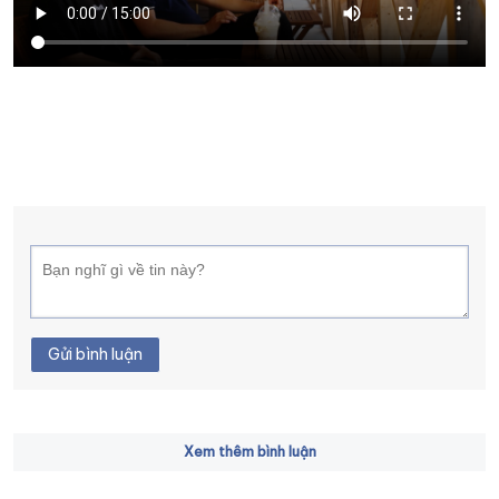
XÂY DỰNG KHÁNH HÒA TRỞ THÀNH THÀNH PHỐ TRỰC THUỘC 
ĐẠI HỘI ĐẢNG CÁC CẤP
TRANG CHỦ
VỀ BÁO KHÁNH HÒA
Gửi bình luận
Xem thêm bình luận