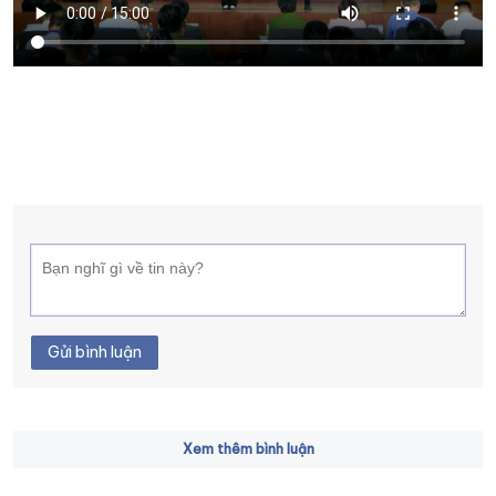
XÂY DỰNG KHÁNH HÒA TRỞ THÀNH THÀNH PHỐ TRỰC THUỘC 
ĐẠI HỘI ĐẢNG CÁC CẤP
TRANG CHỦ
VỀ BÁO KHÁNH HÒA
Gửi bình luận
Xem thêm bình luận