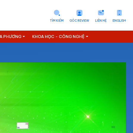
TÌM KIẾM
GÓC REVIEW
LIÊN HỆ
ENGLISH
ỊA PHƯƠNG
KHOA HỌC - CÔNG NGHỆ