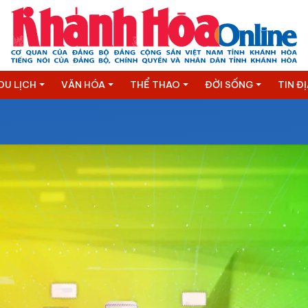
DU LỊCH
VĂN HÓA
THỂ THAO
ĐỜI SỐNG
TIN Đ