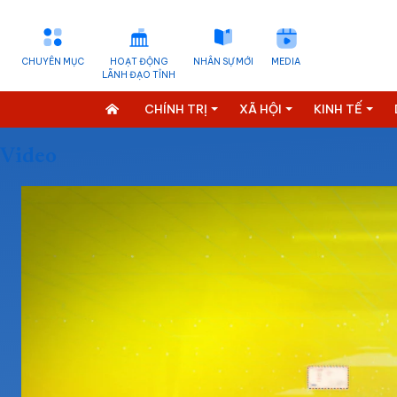
CHUYÊN MỤC
HOẠT ĐỘNG
NHÂN SỰ MỚI
MEDIA
LÃNH ĐẠO TỈNH
CHÍNH TRỊ
XÃ HỘI
KINH TẾ
Video