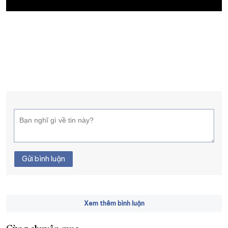
XÂY DỰNG KHÁNH HÒA TRỞ THÀNH THÀNH PHỐ TRỰC THUỘC 
ĐẠI HỘI ĐẢNG CÁC CẤP
TRANG CHỦ
VỀ BÁO KHÁNH HÒA
Gửi bình luận
Xem thêm bình luận