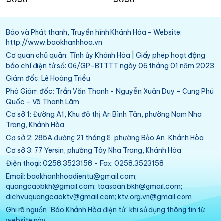
Báo và Phát thanh, Truyền hình Khánh Hòa - Website:
http://www.baokhanhhoa.vn
Cơ quan chủ quản: Tỉnh ủy Khánh Hòa | Giấy phép hoạt động
báo chí điện tử số: 06/GP-BTTTT ngày 06 tháng 01 năm 2023
Giám đốc: Lê Hoàng Triều
Phó Giám đốc: Trần Văn Thanh - Nguyễn Xuân Duy - Cung Phú
Quốc - Võ Thanh Lâm
Cơ sở 1: Đường A1, Khu đô thị An Bình Tân, phường Nam Nha
Trang, Khánh Hòa
Cơ sở 2: 285A đường 21 tháng 8, phường Bảo An, Khánh Hòa
Cơ sở 3: 77 Yersin, phường Tây Nha Trang, Khánh Hòa
Điện thoại: 0258.3523158 - Fax: 0258.3523158
Email: baokhanhhoadientu@gmail.com;
quangcaobkh@gmail.com; toasoan.bkh@gmail.com;
dichvuquangcaoktv@gmail.com; ktv.org.vn@gmail.com
Ghi rõ nguồn "Báo Khánh Hòa điện tử" khi sử dụng thông tin từ
website này