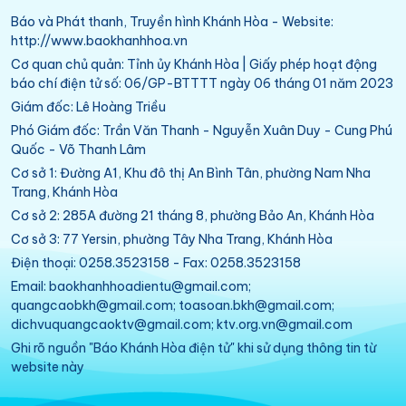
Báo và Phát thanh, Truyền hình Khánh Hòa - Website:
http://www.baokhanhhoa.vn
Cơ quan chủ quản: Tỉnh ủy Khánh Hòa | Giấy phép hoạt động
báo chí điện tử số: 06/GP-BTTTT ngày 06 tháng 01 năm 2023
Giám đốc: Lê Hoàng Triều
Phó Giám đốc: Trần Văn Thanh - Nguyễn Xuân Duy - Cung Phú
Quốc - Võ Thanh Lâm
Cơ sở 1: Đường A1, Khu đô thị An Bình Tân, phường Nam Nha
Trang, Khánh Hòa
Cơ sở 2: 285A đường 21 tháng 8, phường Bảo An, Khánh Hòa
Cơ sở 3: 77 Yersin, phường Tây Nha Trang, Khánh Hòa
Điện thoại: 0258.3523158 - Fax: 0258.3523158
Email: baokhanhhoadientu@gmail.com;
quangcaobkh@gmail.com; toasoan.bkh@gmail.com;
dichvuquangcaoktv@gmail.com; ktv.org.vn@gmail.com
Ghi rõ nguồn "Báo Khánh Hòa điện tử" khi sử dụng thông tin từ
website này