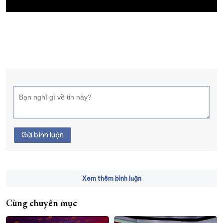
XÂY DỰNG KHÁNH HÒA TRỞ THÀNH THÀNH PHỐ TRỰC THUỘC 
ĐẠI HỘI ĐẢNG CÁC CẤP
TRANG CHỦ
VỀ BÁO KHÁNH HÒA
Gửi bình luận
Xem thêm bình luận
Cùng chuyên mục