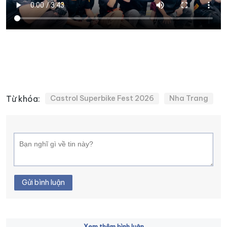
XÂY DỰNG KHÁNH HÒA TRỞ THÀNH THÀNH PHỐ TRỰC THUỘC 
ĐẠI HỘI ĐẢNG CÁC CẤP
TRANG CHỦ
VỀ BÁO KHÁNH HÒA
Từ khóa:
Castrol Superbike Fest 2026
Nha Trang
Gửi bình luận
Xem thêm bình luận