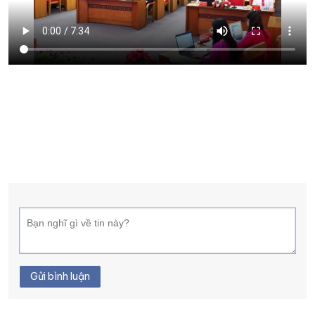
XÂY DỰNG KHÁNH HÒA TRỞ THÀNH THÀNH PHỐ TRỰC THUỘC 
ĐẠI HỘI ĐẢNG CÁC CẤP
TRANG CHỦ
VỀ BÁO KHÁNH HÒA
Gửi bình luận