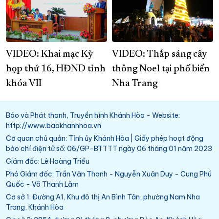
VIDEO: Khai mạc Kỳ
VIDEO: Thắp sáng cây
họp thứ 16, HĐND tỉnh
thông Noel tại phố biển
khóa VII
Nha Trang
Báo và Phát thanh, Truyền hình Khánh Hòa - Website:
http://www.baokhanhhoa.vn
Cơ quan chủ quản: Tỉnh ủy Khánh Hòa | Giấy phép hoạt động
báo chí điện tử số: 06/GP-BTTTT ngày 06 tháng 01 năm 2023
Giám đốc: Lê Hoàng Triều
Phó Giám đốc: Trần Văn Thanh - Nguyễn Xuân Duy - Cung Phú
Quốc - Võ Thanh Lâm
Cơ sở 1: Đường A1, Khu đô thị An Bình Tân, phường Nam Nha
Trang, Khánh Hòa