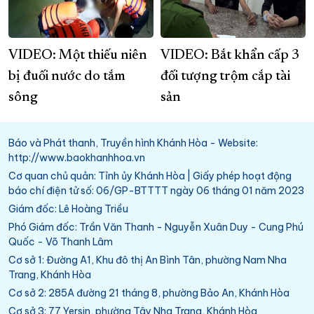
VIDEO: Một thiếu niên
VIDEO: Bắt khẩn cấp 3
bị đuối nước do tắm
đối tượng trộm cắp tài
sông
sản
Báo và Phát thanh, Truyền hình Khánh Hòa - Website:
http://www.baokhanhhoa.vn
Cơ quan chủ quản: Tỉnh ủy Khánh Hòa | Giấy phép hoạt động
báo chí điện tử số: 06/GP-BTTTT ngày 06 tháng 01 năm 2023
Giám đốc: Lê Hoàng Triều
Phó Giám đốc: Trần Văn Thanh - Nguyễn Xuân Duy - Cung Phú
Quốc - Võ Thanh Lâm
Cơ sở 1: Đường A1, Khu đô thị An Bình Tân, phường Nam Nha
Trang, Khánh Hòa
Cơ sở 2: 285A đường 21 tháng 8, phường Bảo An, Khánh Hòa
Cơ sở 3: 77 Yersin, phường Tây Nha Trang, Khánh Hòa