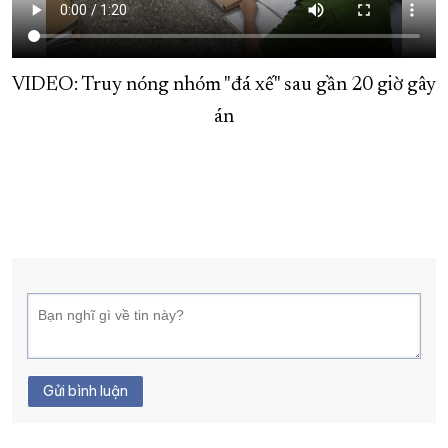
XÂY DỰNG KHÁNH HÒA TRỞ THÀNH THÀNH PHỐ TRỰC THUỘC 
ĐẠI HỘI ĐẢNG CÁC CẤP
TRANG CHỦ
VỀ BÁO KHÁNH HÒA
VIDEO: Truy nóng nhóm "đá xế" sau gần 20 giờ gây
án
Gửi bình luận