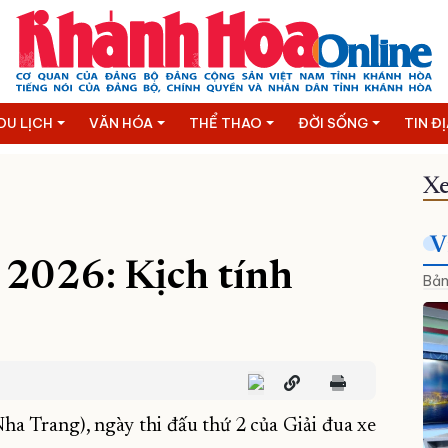
DU LỊCH
VĂN HÓA
THỂ THAO
ĐỜI SỐNG
TIN Đ
Xe
V
 2026: Kịch tính
Bản
ha Trang), ngày thi đấu thứ 2 của Giải đua xe