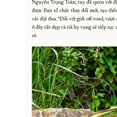
Nguyễn Trọng Toàn, tuy đã quen với đị
được Ban tổ chức thay đổi mới, tạo th
các đội đua. “Đối với giới off-road, vượt
ở đây rất đẹp và tôi hy vọng sẽ tiếp tục
sẻ.