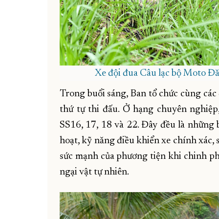
Xe đội đua Câu lạc bộ Moto Đăk
Trong buổi sáng, Ban tổ chức cùng các 
thứ tự thi đấu. Ở hạng chuyên nghiệp, 
SS16, 17, 18 và 22. Đây đều là những b
hoạt, kỹ năng điều khiển xe chính xác, s
sức mạnh của phương tiện khi chinh ph
ngại vật tự nhiên.