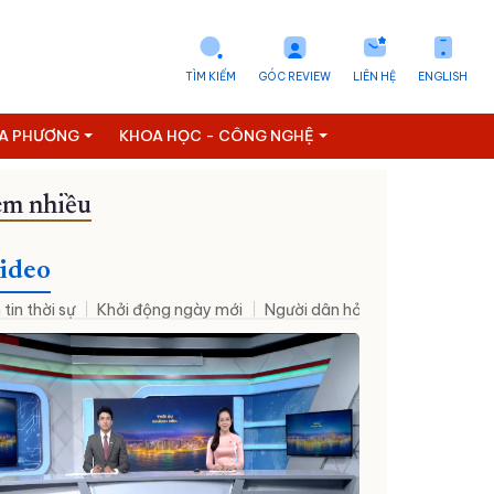
TÌM KIẾM
GÓC REVIEW
LIÊN HỆ
ENGLISH
ỊA PHƯƠNG
KHOA HỌC - CÔNG NGHỆ
m nhiều
ideo
 tin thời sự
Khởi động ngày mới
Người dân hỏi – Cơ quan nhà nư