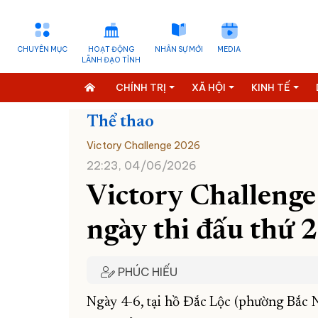
CHUYÊN MỤC
HOẠT ĐỘNG
NHÂN SỰ MỚI
MEDIA
LÃNH ĐẠO TỈNH
CHÍNH TRỊ
XÃ HỘI
KINH TẾ
Thể thao
Victory Challenge 2026
22:23, 04/06/2026
Victory Challenge
ngày thi đấu thứ 2
PHÚC HIẾU
Ngày 4-6, tại hồ Đắc Lộc (phường Bắc N