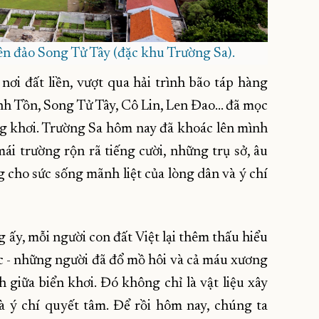
n đảo Song Tử Tây (đặc khu Trường Sa).
nơi đất liền, vượt qua hải trình bão táp hàng
inh Tồn, Song Tử Tây, Cô Lin, Len Đao... đã mọc
ng khơi. Trường Sa hôm nay đã khoác lên mình
i trường rộn rã tiếng cười, những trụ sở, âu
g cho sức sống mãnh liệt của lòng dân và ý chí
ấy, mỗi người con đất Việt lại thêm thấu hiểu
ước - những người đã đổ mồ hôi và cả máu xương
h giữa biển khơi. Đó không chỉ là vật liệu xây
à ý chí quyết tâm. Để rồi hôm nay, chúng ta