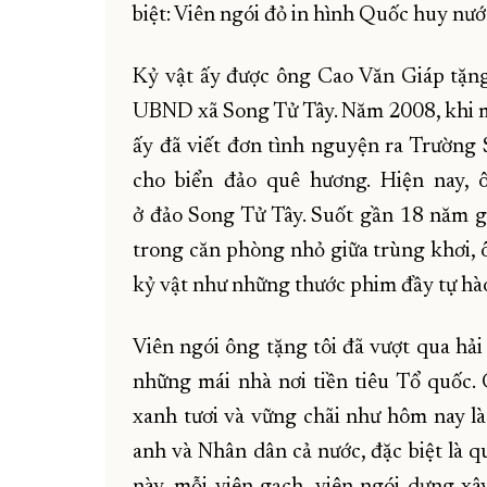
biệt: Viên ngói đỏ in hình Quốc huy nư
Kỷ vật ấy được ông Cao Văn Giáp tặng
UBND xã Song Tử Tây. Năm 2008, khi m
ấy đã viết đơn tình nguyện ra Trường
cho biển đảo quê hương. Hiện nay,
ở đảo Song Tử Tây. Suốt gần 18 năm g
trong căn phòng nhỏ giữa trùng khơi, ô
kỷ vật như những thước phim đầy tự hào
Viên ngói ông tặng tôi đã vượt qua hải
những mái nhà nơi tiền tiêu Tổ quốc.
xanh tươi và vững chãi như hôm nay là 
anh và Nhân dân cả nước, đặc biệt là q
này, mỗi viên gạch, viên ngói dựng xâ