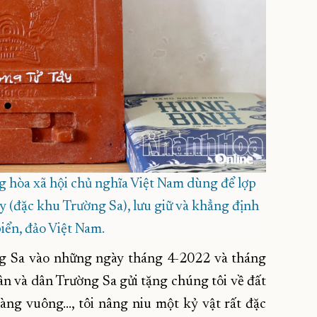
 hòa xã hội chủ nghĩa Việt Nam dùng để lợp
 (đặc khu Trường Sa), lưu giữ và khẳng định
iển, đảo Việt Nam.
g Sa vào những ngày tháng 4-2022 và tháng
 và dân Trường Sa gửi tặng chúng tôi về đất
ng vuông..., tôi nâng niu một kỷ vật rất đặc