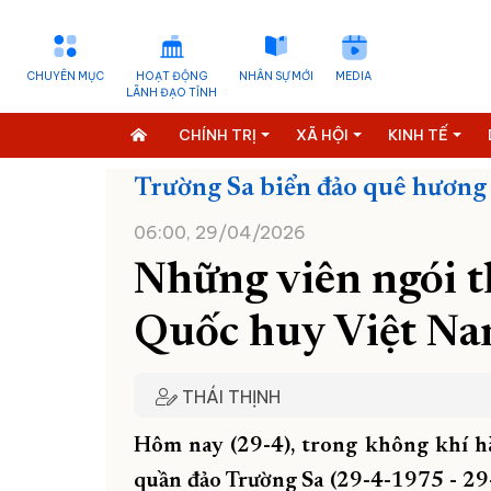
CHUYÊN MỤC
HOẠT ĐỘNG
NHÂN SỰ MỚI
MEDIA
LÃNH ĐẠO TỈNH
CHÍNH TRỊ
XÃ HỘI
KINH TẾ
Trường Sa biển đảo quê hương
06:00, 29/04/2026
Những viên ngói t
Quốc huy Việt Na
THÁI THỊNH
Hôm nay (29-4), trong không khí 
quần đảo Trường Sa (29-4-1975 - 29