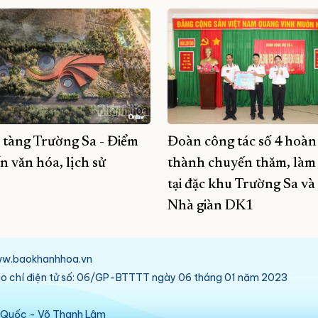
 tàng Trường Sa - Điểm
Đoàn công tác số 4 hoàn
n văn hóa, lịch sử
thành chuyến thăm, làm 
tại đặc khu Trường Sa và
Nhà giàn DK1
/www.baokhanhhoa.vn
báo chí điện tử số: 06/GP-BTTTT ngày 06 tháng 01 năm 2023
ú Quốc - Võ Thanh Lâm