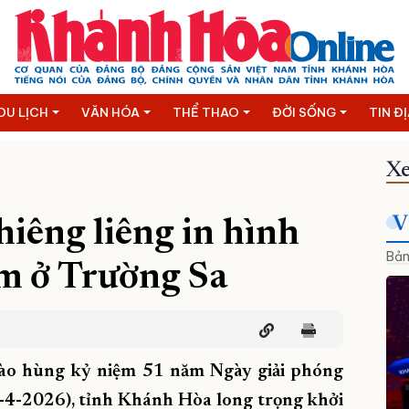
DU LỊCH
VĂN HÓA
THỂ THAO
ĐỜI SỐNG
TIN Đ
Xe
V
hiêng liêng in hình
Bản
m ở Trường Sa
hào hùng kỷ niệm 51 năm Ngày giải phóng
-4-2026), tỉnh Khánh Hòa long trọng khởi