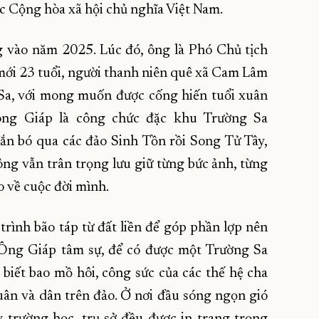
ớc Cộng hòa xã hội chủ nghĩa Việt Nam.
 vào năm 2025. Lúc đó, ông là Phó Chủ tịch
ới 23 tuổi, người thanh niên quê xã Cam Lâm
 Sa, với mong muốn được cống hiến tuổi xuân
 ông Giáp là công chức đặc khu Trường Sa
ắn bó qua các đảo Sinh Tồn rồi Song Tử Tây,
ng vẫn trân trọng lưu giữ từng bức ảnh, từng
 về cuộc đời mình.
 trình bão táp từ đất liền để góp phần lợp nên
 Ông Giáp tâm sự, để có được một Trường Sa
biết bao mồ hôi, công sức của các thế hệ cha
uân và dân trên đảo. Ở nơi đầu sóng ngọn gió
y trường học, trụ sở đều được in trang trọng