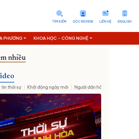
TÌM KIẾM
GÓC REVIEW
LIÊN HỆ
ENGLISH
ỊA PHƯƠNG
KHOA HỌC - CÔNG NGHỆ
m nhiều
ideo
 tin thời sự
Khởi động ngày mới
Người dân hỏi – Cơ quan nhà nư