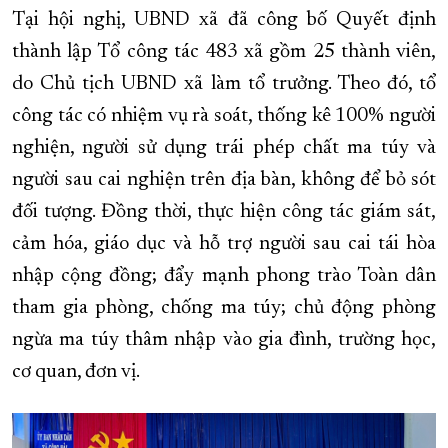
Tại hội nghị, UBND xã đã công bố Quyết định
XÂY DỰNG KHÁNH HÒA TRỞ THÀNH THÀNH PHỐ TRỰC THUỘC 
thành lập Tổ công tác 483 xã gồm 25 thành viên,
ĐẠI HỘI ĐẢNG CÁC CẤP
TRANG CHỦ
VỀ BÁO KHÁNH HÒA
do Chủ tịch UBND xã làm tổ trưởng. Theo đó, tổ
công tác có nhiệm vụ rà soát, thống kê 100% người
nghiện, người sử dụng trái phép chất ma túy và
người sau cai nghiện trên địa bàn, không để bỏ sót
đối tượng. Đồng thời, thực hiện công tác giám sát,
cảm hóa, giáo dục và hỗ trợ người sau cai tái hòa
nhập cộng đồng; đẩy mạnh phong trào Toàn dân
tham gia phòng, chống ma túy; chủ động phòng
ngừa ma túy thâm nhập vào gia đình, trường học,
cơ quan, đơn vị.