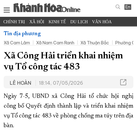
En
CHÍNH TRỊ
XÃ HỘI
KINH TẾ
DU LỊCH
VĂN HÓA
THỂ THAO
ĐỜI SỐNG
TIN ĐỊA PHƯƠNG
Tin địa phương
Xã Cam Lâm
Xã Nam Cam Ranh
Xã Thuận Bắc
Phường C
KHOA HỌC - CÔNG NGHỆ
PHÁP LUẬT
BẠN ĐỌC
PHÓNG SỰ
THẾ GIỚI
MULTIMEDIA
VIDEO
ĐỌC BÁO ONLINE
Xã Công Hải triển khai nhiệm
PODCAST
THÔNG TIN - QUẢNG CÁO
vụ Tổ công tác 483
QUY HOẠCH TỈNH KHÁNH HÒA
LÊ HOÀN
18:14, 07/05/2026
TRƯỜNG SA BIỂN ĐẢO QUÊ HƯƠNG
CHUNG TAY CẢI CÁCH HÀNH CHÍNH
Ngày 7-5, UBND xã Công Hải tổ chức hội nghị
XÂY DỰNG NÔNG THÔN MỚI
LỊCH CẮT ĐIỆN
công bố Quyết định thành lập và triển khai nhiệm
vụ Tổ công tác 483 về phòng chống ma túy trên địa
TÀU - XE - MÁY BAY
bàn.
KỶ NIỆM 370 NĂM XÂY DỰNG VÀ PHÁT TRIỂN TỈNH KHÁNH HÒA
KHOẢNH KHẮC ĐẸP XỨ TRẦM