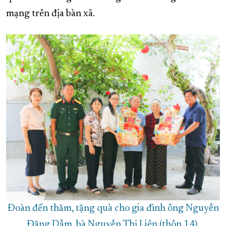
mạng trên địa bàn xã.
XÂY DỰNG KHÁNH HÒA TRỞ THÀNH THÀNH PHỐ TRỰC THUỘC 
ĐẠI HỘI ĐẢNG CÁC CẤP
TRANG CHỦ
VỀ BÁO KHÁNH HÒA
Đoàn đến thăm, tặng quà cho gia đình ông Nguyễn
Đăng Dẫm, bà Nguyễn Thị Liên (thôn 14).