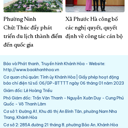
Phường Ninh
Xã Phước Hà công bố
Chử: Thúc đẩy phát
các nghị quyết, quyết
triển du lịch thành điểm
định về công tác cán bộ
đến quốc gia
Báo và Phát thanh, Truyền hình Khánh Hòa - Website:
http://www.baokhanhhoa.vn
Cơ quan chủ quản: Tỉnh ủy Khánh Hòa | Giấy phép hoạt động
báo chí điện tử số: 06/GP-BTTTT ngày 06 tháng 01 năm 2023
Giám đốc: Lê Hoàng Triều
Phó Giám đốc: Trần Văn Thanh - Nguyễn Xuân Duy - Cung Phú
Quốc - Võ Thanh Lâm
Cơ sở 1: Đường A1, Khu đô thị An Bình Tân, phường Nam Nha
Trang, Khánh Hòa
Cơ sở 2: 285A đường 21 tháng 8, phường Bảo An, Khánh Hòa