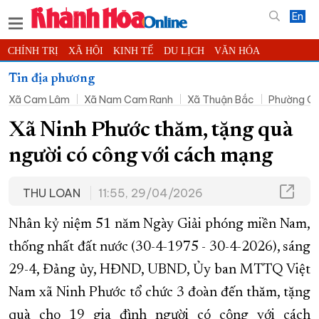
En
CHÍNH TRỊ
XÃ HỘI
KINH TẾ
DU LỊCH
VĂN HÓA
THỂ THAO
ĐỜI SỐNG
TIN ĐỊA PHƯƠNG
Tin địa phương
Xã Cam Lâm
Xã Nam Cam Ranh
Xã Thuận Bắc
Phường C
KHOA HỌC - CÔNG NGHỆ
PHÁP LUẬT
BẠN ĐỌC
PHÓNG SỰ
THẾ GIỚI
MULTIMEDIA
VIDEO
ĐỌC BÁO ONLINE
Xã Ninh Phước thăm, tặng quà
PODCAST
THÔNG TIN - QUẢNG CÁO
người có công với cách mạng
QUY HOẠCH TỈNH KHÁNH HÒA
THU LOAN
11:55, 29/04/2026
TRƯỜNG SA BIỂN ĐẢO QUÊ HƯƠNG
CHUNG TAY CẢI CÁCH HÀNH CHÍNH
Nhân kỷ niệm 51 năm Ngày Giải phóng miền Nam,
XÂY DỰNG NÔNG THÔN MỚI
LỊCH CẮT ĐIỆN
thống nhất đất nước (30-4-1975 - 30-4-2026), sáng
29-4, Đảng ủy, HĐND, UBND, Ủy ban MTTQ Việt
TÀU - XE - MÁY BAY
Nam xã Ninh Phước tổ chức 3 đoàn đến thăm, tặng
KỶ NIỆM 370 NĂM XÂY DỰNG VÀ PHÁT TRIỂN TỈNH KHÁNH HÒA
quà cho 19 gia đình người có công với cách
KHOẢNH KHẮC ĐẸP XỨ TRẦM