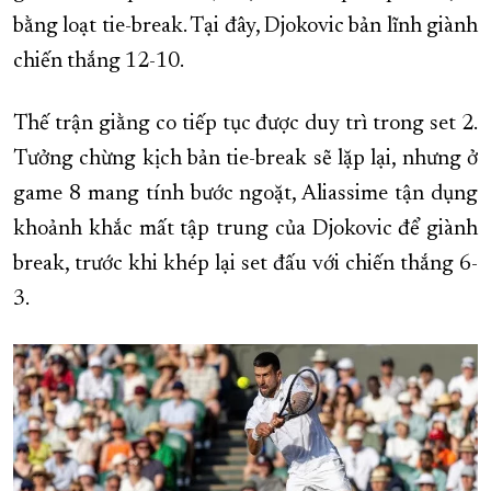
bằng loạt tie-break. Tại đây, Djokovic bản lĩnh giành
chiến thắng 12-10.
Thế trận giằng co tiếp tục được duy trì trong set 2.
Tưởng chừng kịch bản tie-break sẽ lặp lại, nhưng ở
game 8 mang tính bước ngoặt, Aliassime tận dụng
khoảnh khắc mất tập trung của Djokovic để giành
break, trước khi khép lại set đấu với chiến thắng 6-
3.