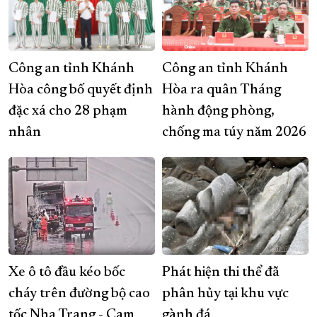
Công an tỉnh Khánh
Công an tỉnh Khánh
Hòa công bố quyết định
Hòa ra quân Tháng
đặc xá cho 28 phạm
hành động phòng,
nhân
chống ma túy năm 2026
Xe ô tô đầu kéo bốc
Phát hiện thi thể đã
cháy trên đường bộ cao
phân hủy tại khu vực
tốc Nha Trang - Cam
gành đá