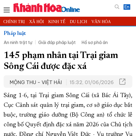
En
CHÍNH TRỊ
XÃ HỘI
KINH TẾ
DU LỊCH
VĂN HÓA
THỂ THAO
ĐỜI SỐNG
TIN ĐỊA PHƯƠNG
Pháp luật
An ninh trật tự
Giải đáp pháp luật
Hồ sơ phá án
KHOA HỌC - CÔNG NGHỆ
PHÁP LUẬT
BẠN ĐỌC
PHÓNG SỰ
THẾ GIỚI
MULTIMEDIA
VIDEO
ĐỌC BÁO ONLINE
145 phạm nhân tại Trại giam
PODCAST
THÔNG TIN - QUẢNG CÁO
Sông Cái được đặc xá
QUY HOẠCH TỈNH KHÁNH HÒA
MỘNG THU - VIỆT HẢI
15:32, 01/06/2026
TRƯỜNG SA BIỂN ĐẢO QUÊ HƯƠNG
CHUNG TAY CẢI CÁCH HÀNH CHÍNH
Sáng 1-6, tại Trại giam Sông Cái (xã Bác Ái Tây),
XÂY DỰNG NÔNG THÔN MỚI
LỊCH CẮT ĐIỆN
Cục Cảnh sát quản lý trại giam, cơ sở giáo dục bắt
buộc, trường giáo dưỡng (Bộ Công an) tổ chức lễ
TÀU - XE - MÁY BAY
công bố Quyết định đặc xá năm 2026 của Chủ tịch
KỶ NIỆM 370 NĂM XÂY DỰNG VÀ PHÁT TRIỂN TỈNH KHÁNH HÒA
nước. Đồng chí Nguyễn Việt Đức - Vụ trưởng Vụ
KHOẢNH KHẮC ĐẸP XỨ TRẦM