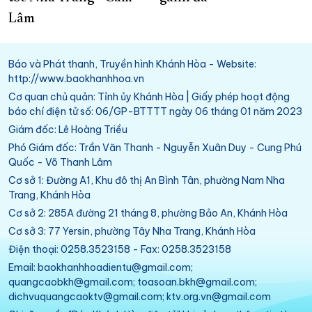
Lâm
Báo và Phát thanh, Truyền hình Khánh Hòa - Website:
http://www.baokhanhhoa.vn
Cơ quan chủ quản: Tỉnh ủy Khánh Hòa | Giấy phép hoạt động
báo chí điện tử số: 06/GP-BTTTT ngày 06 tháng 01 năm 2023
Giám đốc: Lê Hoàng Triều
Phó Giám đốc: Trần Văn Thanh - Nguyễn Xuân Duy - Cung Phú
Quốc - Võ Thanh Lâm
Cơ sở 1: Đường A1, Khu đô thị An Bình Tân, phường Nam Nha
Trang, Khánh Hòa
Cơ sở 2: 285A đường 21 tháng 8, phường Bảo An, Khánh Hòa
Cơ sở 3: 77 Yersin, phường Tây Nha Trang, Khánh Hòa
Điện thoại: 0258.3523158 - Fax: 0258.3523158
Email: baokhanhhoadientu@gmail.com;
quangcaobkh@gmail.com; toasoan.bkh@gmail.com;
dichvuquangcaoktv@gmail.com; ktv.org.vn@gmail.com