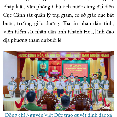
Pháp luật, Văn phòng Chủ tịch nước cùng đại diện
XÂY DỰNG KHÁNH HÒA TRỞ THÀNH THÀNH PHỐ TRỰC THUỘC 
Cục Cảnh sát quản lý trại giam, cơ sở giáo dục bắt
ĐẠI HỘI ĐẢNG CÁC CẤP
TRANG CHỦ
VỀ BÁO KHÁNH HÒA
buộc, trường giáo dưỡng, Tòa án nhân dân tỉnh,
Viện Kiểm sát nhân dân tỉnh Khánh Hòa, lãnh đạo
địa phương tham dự buổi lễ.
Đồng chí Nguyễn Việt Đức trao quyết định đặc xá