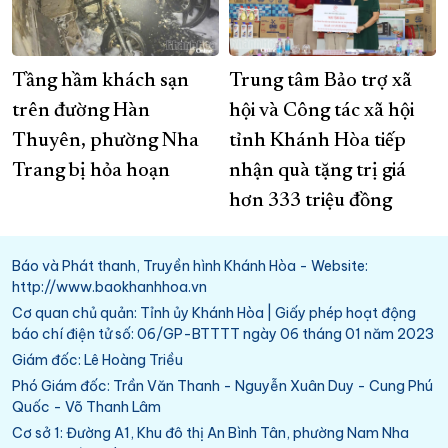
Tầng hầm khách sạn
Trung tâm Bảo trợ xã
trên đường Hàn
hội và Công tác xã hội
Thuyên, phường Nha
tỉnh Khánh Hòa tiếp
Trang bị hỏa hoạn
nhận quà tặng trị giá
hơn 333 triệu đồng
Báo và Phát thanh, Truyền hình Khánh Hòa - Website:
http://www.baokhanhhoa.vn
Cơ quan chủ quản: Tỉnh ủy Khánh Hòa | Giấy phép hoạt động
báo chí điện tử số: 06/GP-BTTTT ngày 06 tháng 01 năm 2023
Giám đốc: Lê Hoàng Triều
Phó Giám đốc: Trần Văn Thanh - Nguyễn Xuân Duy - Cung Phú
Quốc - Võ Thanh Lâm
Cơ sở 1: Đường A1, Khu đô thị An Bình Tân, phường Nam Nha