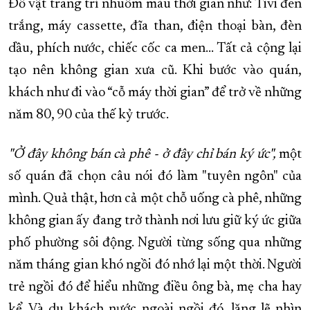
Đồ vật trang trí nhuốm màu thời gian như: Tivi đen
XÂY DỰNG KHÁNH HÒA TRỞ THÀNH THÀNH PHỐ TRỰC THUỘC 
trắng, máy cassette, đĩa than, điện thoại bàn, đèn
ĐẠI HỘI ĐẢNG CÁC CẤP
TRANG CHỦ
VỀ BÁO KHÁNH HÒA
dầu, phích nước, chiếc cốc ca men... Tất cả cộng lại
tạo nên không gian xưa cũ. Khi bước vào quán,
khách như đi vào “cỗ máy thời gian” để trở về những
năm 80, 90 của thế kỷ trước.
"Ở đây không bán cà phê - ở đây chỉ bán ký ức",
một
số quán đã chọn câu nói đó làm "tuyên ngôn" của
mình. Quả thật, hơn cả một chỗ uống cà phê, những
không gian ấy đang trở thành nơi lưu giữ ký ức giữa
phố phường sôi động. Người từng sống qua những
năm tháng gian khó ngồi đó nhớ lại một thời. Người
trẻ ngồi đó để hiểu những điều ông bà, mẹ cha hay
kể. Và du khách nước ngoài ngồi đó, lặng lẽ nhìn