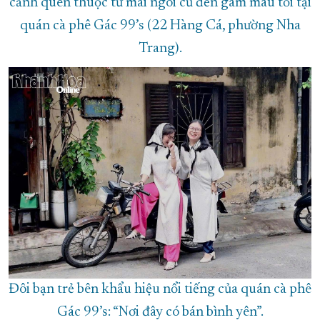
cảnh quen thuộc từ mái ngói cũ đến gam màu tối tại
quán cà phê Gác 99’s (22 Hàng Cá, phường Nha
Trang).
Đôi bạn trẻ bên khẩu hiệu nổi tiếng của quán cà phê
Gác 99’s: “Nơi đây có bán bình yên”.