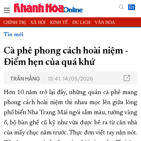
En
CHÍNH TRỊ
XÃ HỘI
KINH TẾ
DU LỊCH
VĂN HÓA
THỂ THAO
ĐỜI SỐNG
TIN ĐỊA PHƯƠNG
Tin mới
KHOA HỌC - CÔNG NGHỆ
PHÁP LUẬT
BẠN ĐỌC
PHÓNG SỰ
Cà phê phong cách hoài niệm -
THẾ GIỚI
MULTIMEDIA
VIDEO
ĐỌC BÁO ONLINE
Điểm hẹn của quá khứ
PODCAST
THÔNG TIN - QUẢNG CÁO
QUY HOẠCH TỈNH KHÁNH HÒA
TRẦN HẰNG
13:41, 14/05/2026
TRƯỜNG SA BIỂN ĐẢO QUÊ HƯƠNG
Hơn 10 năm trở lại đây, những quán cà phê mang
CHUNG TAY CẢI CÁCH HÀNH CHÍNH
phong cách hoài niệm thi nhau mọc lên giữa lòng
XÂY DỰNG NÔNG THÔN MỚI
LỊCH CẮT ĐIỆN
phố biển Nha Trang. Mái ngói sẫm màu, tường vàng
TÀU - XE - MÁY BAY
ố, bộ bàn ghế cũ kỹ như vừa được bê ra từ căn nhà
KỶ NIỆM 370 NĂM XÂY DỰNG VÀ PHÁT TRIỂN TỈNH KHÁNH HÒA
của mấy chục năm trước. Thực đơn viết tay nắn nót.
KHOẢNH KHẮC ĐẸP XỨ TRẦM